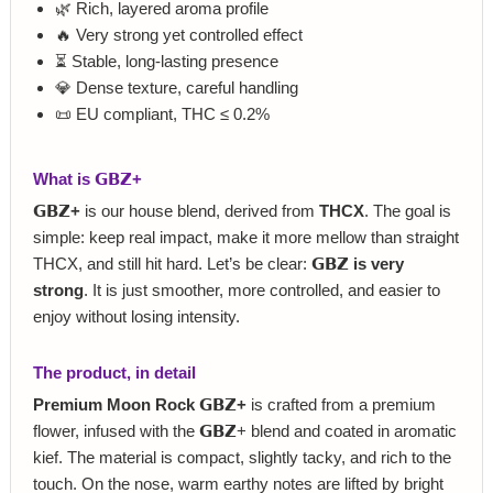
🌿 Rich, layered aroma profile
🔥 Very strong yet controlled effect
⏳ Stable, long-lasting presence
💎 Dense texture, careful handling
📜 EU compliant, THC ≤ 0.2%
What is 𝗚𝗕𝗭+
𝗚𝗕𝗭+
is our house blend, derived from
THCX
. The goal is
simple: keep real impact, make it more mellow than straight
THCX, and still hit hard. Let’s be clear:
𝗚𝗕𝗭 is very
strong
. It is just smoother, more controlled, and easier to
enjoy without losing intensity.
The product, in detail
Premium Moon Rock 𝗚𝗕𝗭+
is crafted from a premium
flower, infused with the 𝗚𝗕𝗭+ blend and coated in aromatic
kief. The material is compact, slightly tacky, and rich to the
touch. On the nose, warm earthy notes are lifted by bright