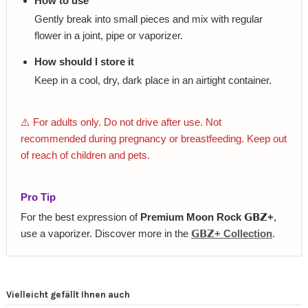
How to use
Gently break into small pieces and mix with regular
flower in a joint, pipe or vaporizer.
How should I store it
Keep in a cool, dry, dark place in an airtight container.
⚠️ For adults only. Do not drive after use. Not
recommended during pregnancy or breastfeeding. Keep out
of reach of children and pets.
Pro Tip
For the best expression of
Premium Moon Rock 𝗚𝗕𝗭+
,
use a vaporizer. Discover more in the
𝗚𝗕𝗭+ Collection
.
Vielleicht gefällt Ihnen auch