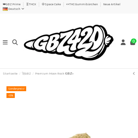
👑GBZ Prime
🧬THCX
🍪Space Cake
🍬THC Gummibärchen
Neue Artikel
Deutsch
0
Startseite
🚀GBZ
Premium Moon Rock 𝗚𝗕𝗭+
Sonderpreis!
-15%