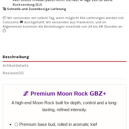
Kein Stress. Produkt passt nicht? Du hast 14 Tage Zeit für deine
Rücksendung (EU).
🚀 Schnelle und Zuverlässige Lieferung
📦 Wir versenden am selben Tag, wenn möglich! Alle Lieferungen werden mit
Colissimo 🚚 durchgeführt. Wir versenden aus Frankreich, und im
Allgemeinen kommen die Bestellungen innerhalb von 24 bis 48 Stunden an
⏱️.
Beschreibung
Artikeldetails
Reviews
(0)
🌌 Premium Moon Rock 𝗚𝗕𝗭+
A high-end Moon Rock built for depth, control and a long-
lasting, refined intensity.
🌕 Premium base bud, rolled in aromatic kief