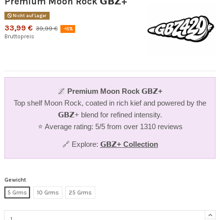
Premium Moon Rock 𝗚𝗕𝗭+
Nicht auf Lager
33,99 €
39,99 €
-15%
Bruttopreis
🌌
Premium Moon Rock 𝗚𝗕𝗭+
Top shelf Moon Rock, coated in rich kief and powered by the
𝗚𝗕𝗭+ blend for refined intensity.
⭐ Average rating: 5/5 from over 1310 reviews
🔗 Explore:
𝗚𝗕𝗭+ Collection
Gewicht
5 Grms
10 Grms
25 Grms