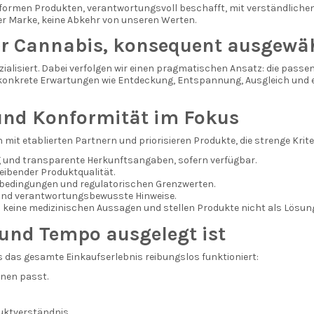
onformen Produkten, verantwortungsvoll beschafft, mit verständliche
er Marke, keine Abkehr von unseren Werten.
ler Cannabis, konsequent ausgewä
ialisiert. Dabei verfolgen wir einen pragmatischen Ansatz: die passe
n konkrete Erwartungen wie Entdeckung, Entspannung, Ausgleich und
 und Konformität im Fokus
mit etablierten Partnern und priorisieren Produkte, die strenge Kriter
 und transparente Herkunftsangaben, sofern verfügbar.
leibender Produktqualität.
bedingungen und regulatorischen Grenzwerten.
und verantwortungsbewusste Hinweise.
eine medizinischen Aussagen und stellen Produkte nicht als Lösung
 und Tempo ausgelegt ist
 das gesamte Einkaufserlebnis reibungslos funktioniert:
hnen passt.
uktverständnis.