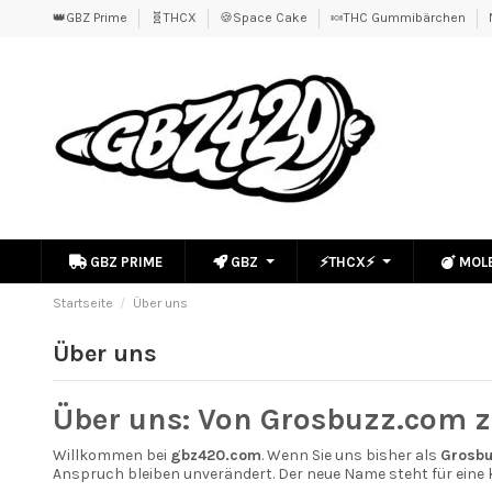
👑GBZ Prime
🧬THCX
🍪Space Cake
🍬THC Gummibärchen
GBZ PRIME
GBZ
⚡THCX⚡
MOL
Startseite
Über uns
Über uns
Über uns: Von Grosbuzz.com 
Willkommen bei
gbz420.com
. Wenn Sie uns bisher als
Grosbu
Anspruch bleiben unverändert. Der neue Name steht für eine kl