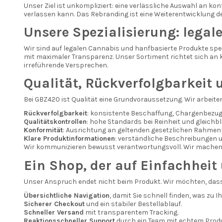
Unser Ziel ist unkompliziert: eine verlässliche Auswahl an k
verlassen kann. Das Rebranding ist eine Weiterentwicklung d
Unsere Spezialisierung: lega
Wir sind auf legalen Cannabis und hanfbasierte Produkte spez
mit maximaler Transparenz. Unser Sortiment richtet sich a
irreführende Versprechen.
Qualität, Rückverfolgbarkeit
Bei GBZ420 ist Qualität eine Grundvoraussetzung. Wir arbeiten 
Rückverfolgbarkeit
: konsistente Beschaffung, Chargenbezug
Qualitätskontrollen
: hohe Standards bei Reinheit und gleichb
Konformität
: Ausrichtung an geltenden gesetzlichen Rahmen
Klare Produktinformationen
: verständliche Beschreibungen 
Wir kommunizieren bewusst verantwortungsvoll. Wir machen k
Ein Shop, der auf Einfachheit
Unser Anspruch endet nicht beim Produkt. Wir möchten, dass
Übersichtliche Navigation
, damit Sie schnell finden, was zu I
Sicherer Checkout
und ein stabiler Bestellablauf.
Schneller Versand
mit transparentem Tracking.
Reaktionsschneller Support
durch ein Team mit echtem Prod