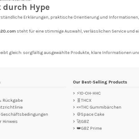
t durch Hype
tändliche Erklärungen, praktische Orientierung und Informationen, di
420.com
steht für eine stimmige Auswahl, verlässlichen Service und ei
eibt gleich: sorgfältig ausgewählte Produkte, klare Informationen un
s
Our Best-Selling Products
⚡10-OH-HHC
 & Rückgabe
🧬THCX
zrichtlinie
🍬THC Gummibärchen
e Geschäftsbedingungen
🍪Space Cake
r Hinweis
🚀GBZ
👑GBZ Prime