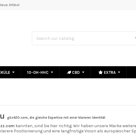
Neue Artikel
EKÜLE
10-OH-HHC
CBD
EXTRA
zu
gbz
420.com, die gleiche Expertise mit einer klareren Identität
zz.com
kannten, sind Sie hier richtig. Wir haben unsere Marke weite
arere Positionierung und eine langfristige Vision als europäischer Sp