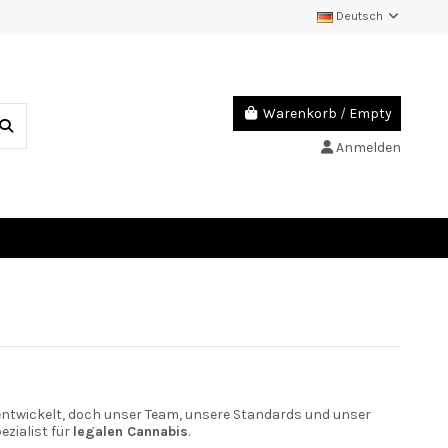
Deutsch
Warenkorb
/
Empty
Anmelden
rentwickelt, doch unser Team, unsere Standards und unser
ezialist für
legalen Cannabis
.