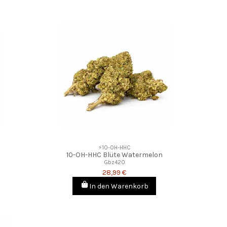
⚡10-OH-HHC
10-OH-HHC Blüte Watermelon
Gbz420
28,99 €
In den Warenkorb