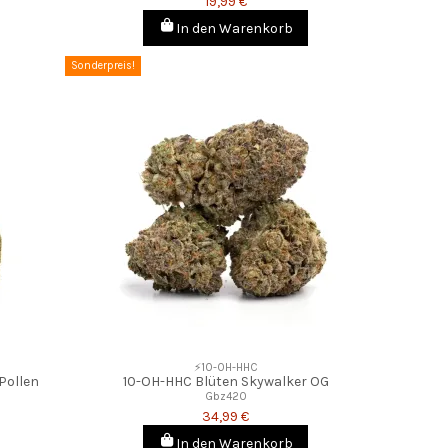
19,99 €
In den Warenkorb
Sonderpreis!
⚡10-OH-HHC
Pollen
10-OH-HHC Blüten Skywalker OG
Gbz420
34,99 €
In den Warenkorb