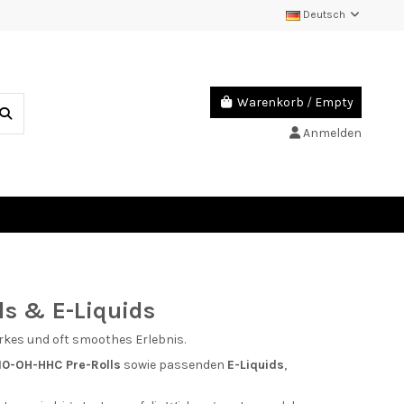
Deutsch
Warenkorb
/
Empty
Anmelden
ls & E-Liquids
arkes und oft smoothes Erlebnis.
10-OH-HHC Pre-Rolls
sowie passenden
E-Liquids
,