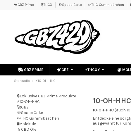
👑GBZ Prime
🧬THCX
🍪Space Cake
🍬THC Gummibärchen
GBZ PRIME
GBZ
⚡THCX⚡
MOL
Startseite
⚡10-OH-HHC
🔒Exklusive GBZ Prime Produkte
10-OH-HHC 
⚡10-OH-HHC
🚀GBZ
10-OH-HHC
(auch 10
🍪Space Cake
🍬THC Gummibärchen
Entdecke eine sorg
ausgewählt für Kons
🧪Moleküle
💧CBD Öle