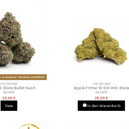
 in anderer Variante erhältlich
⚡10-OH-HHC
⚡10-OH-HHC
C Blüte Bullet Kush
Apple Fritter 10-OH-HHC Blüte
Gbz420
Gbz420
39,99 €
26,99 €
View
In den Warenkorb