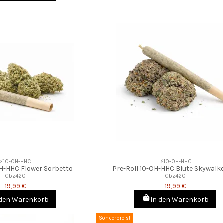
⚡10-OH-HHC
⚡10-OH-HHC
OH-HHC Flower Sorbetto
Pre-Roll 10-OH-HHC Blüte Skywalk
Gbz420
Gbz420
19,99 €
19,99 €
 den Warenkorb
In den Warenkorb
Sonderpreis!