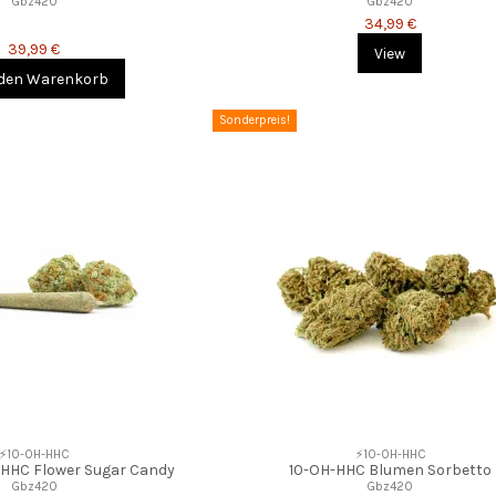
Gbz420
Gbz420
34,99 €
39,99 €
View
 den Warenkorb
Sonderpreis!
⚡10-OH-HHC
⚡10-OH-HHC
-HHC Flower Sugar Candy
10-OH-HHC Blumen Sorbetto
Gbz420
Gbz420