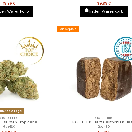
19,99 €
39,99 €
 den Warenkorb
In den Warenkorb
Sonderpreis!
Nicht auf Lager
⚡10-OH-HHC
⚡10-OH-HHC
C Blumen Tropicana
10-OH-HHC Harz Californian Ha
Gbz420
Gbz420