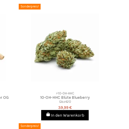
Sonderpreis!
⚡10-OH-HHC
er OG
10-OH-HHC Blüte Blueberry
Gbz420
39,99 €
In den Warenkorb
Sonderpreis!