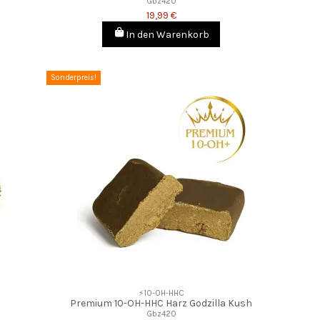
Gbz420
19,99 €
In den Warenkorb
Sonderpreis!
⚡10-OH-HHC
Premium 10-OH-HHC Harz Godzilla Kush
Gbz420