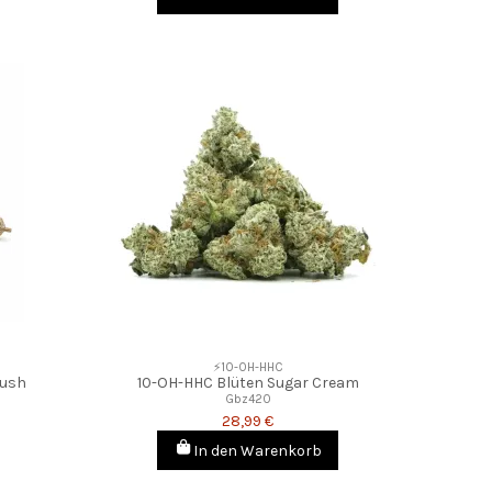
⚡10-OH-HHC
Kush
10-OH-HHC Blüten Sugar Cream
Gbz420
28,99 €
In den Warenkorb