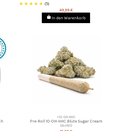
(5)
49,99 €
In den Warenkorb
⚡10-OH-HHC
sh
Pre-Roll 10-OH-HHC Blüte Sugar Cream
Gbz420