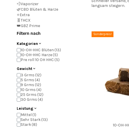
Schneller Versand, 
💨Vaporizer
langsam steigern.
🌿CBD Blüten & Harze
⭐Extra
🧬THCX
👑GBZ Prime
Filtern nach
Sonderpreis!
Kategorien
10-OH-HHC Blüten
10-OH-HHC Harze
Pre roll 10 OH HHC
Gewicht
3 Grms
5 Grms
9 Grms
10 Grms
25 Grms
30 Grms
Leistung
Mittel
Sehr Stark
Stark
10-OH-HH