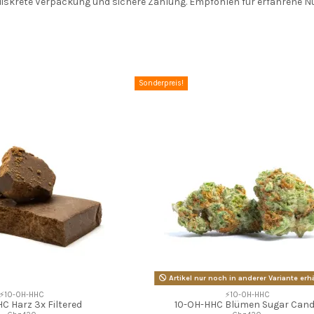
diskrete Verpackung und sichere Zahlung. Empfohlen für erfahrene Nu
Sonderpreis!
Artikel nur noch in anderer Variante erhä
⚡10-OH-HHC
⚡10-OH-HHC
C Harz 3x Filtered
10-OH-HHC Blümen Sugar Can