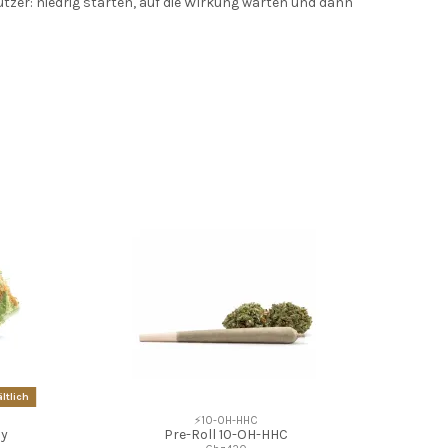
tzer: niedrig starten, auf die Wirkung warten und dann
ltlich
⚡10-OH-HHC
dy
Pre-Roll 10-OH-HHC