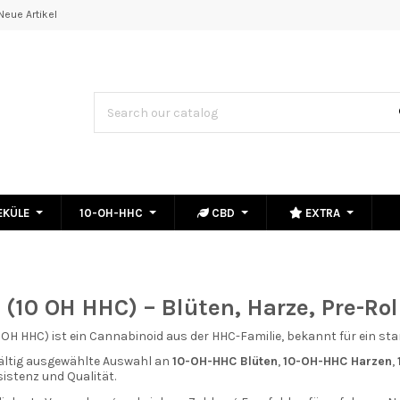
Neue Artikel
EKÜLE
10-OH-HHC
CBD
EXTRA
(10 OH HHC) – Blüten, Harze, Pre-Rol
 OH HHC) ist ein Cannabinoid aus der HHC-Familie, bekannt für ein st
fältig ausgewählte Auswahl an
10-OH-HHC Blüten
,
10-OH-HHC Harzen
,
istenz und Qualität.