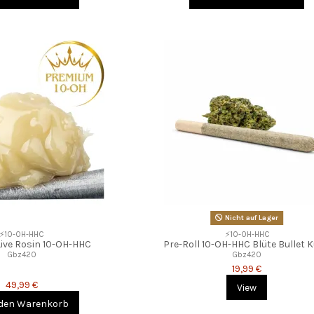
Nicht auf Lager
⚡10-OH-HHC
⚡10-OH-HHC
ive Rosin 10-OH-HHC
Pre-Roll 10-OH-HHC Blüte Bullet 
Gbz420
Gbz420
19,99 €
49,99 €
View
 den Warenkorb