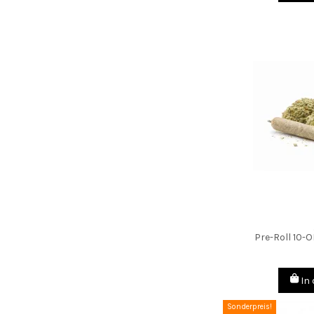
Pre-Roll 10-
In
Sonderpreis!