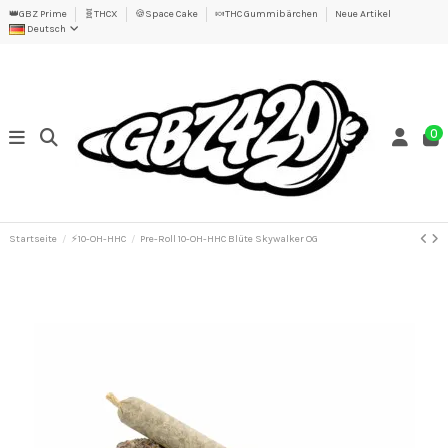
👑GBZ Prime
🧬THCX
🍪Space Cake
🍬THC Gummibärchen
Neue Artikel
Deutsch
0
Startseite
⚡10-OH-HHC
Pre-Roll 10-OH-HHC Blüte Skywalker OG