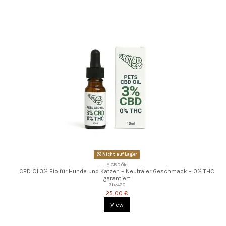
Nicht auf Lager
💧CBD Öle
CBD Öl 3% Bio für Hunde und Katzen – Neutraler Geschmack – 0% THC
garantiert
Gbz420
25,00 €
View