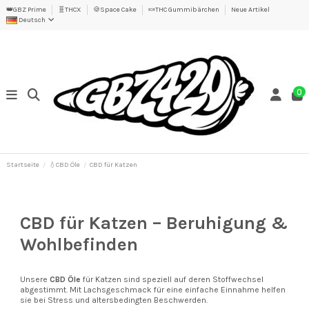
👑GBZ Prime
🧬THCX
🍪Space Cake
🍬THC Gummibärchen
Neue Artikel
Deutsch
0
Startseite
💧CBD Öle
CBD für Katzen
CBD für Katzen – Beruhigung &
Wohlbefinden
Unsere
CBD Öle
für Katzen sind speziell auf deren Stoffwechsel
abgestimmt. Mit Lachsgeschmack für eine einfache Einnahme helfen
sie bei Stress und altersbedingten Beschwerden.