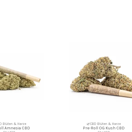
D Blüten & Harze
🌿CBD Blüten & Harze
oll Amnesia CBD
Pre-Roll OG Kush CBD