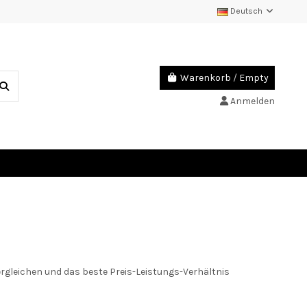
Deutsch
Warenkorb
/
Empty
Anmelden
l
rgleichen und das beste Preis-Leistungs-Verhältnis