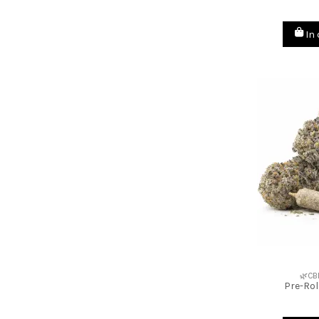
In
🌿CB
Pre-Rol