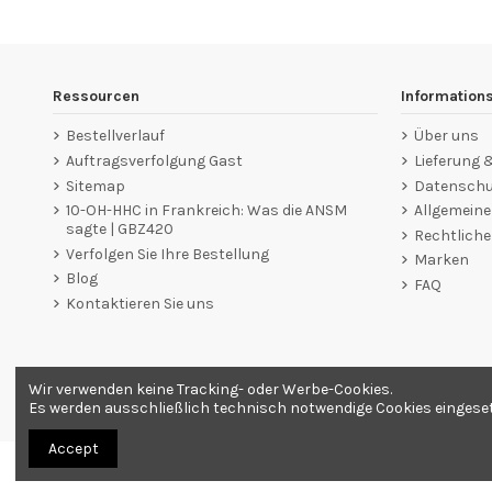
Ressourcen
Information
Bestellverlauf
Über uns
Auftragsverfolgung Gast
Lieferung
Sitemap
Datenschut
10-OH-HHC in Frankreich: Was die ANSM
Allgemein
sagte | GBZ420
Rechtliche
Verfolgen Sie Ihre Bestellung
Marken
Blog
FAQ
Kontaktieren Sie uns
Wir verwenden keine Tracking- oder Werbe-Cookies.
Händler zugelassen von Gesellschaft für Garantierte Bewer
Es werden ausschließlich technisch notwendige Cookies eingesetzt
Accept
Alle Produkte werden als Souvenirs verkauft. Bestellung nur ab 18 Jahren