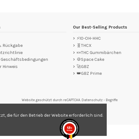
s
Our Best-Selling Products
⚡10-OH-HHC
 & Rückgabe
🧬THCX
zrichtlinie
🍬THC Gummibärchen
e Geschäftsbedingungen
🍪Space Cake
r Hinweis
🚀GBZ
👑GBZ Prime
Website geschützt durch reCAPTCHA.
Datenschutz
-
Begriffe
tungen,
Klicken Sie hier
.
, die für den Betrieb der Website erforderlich sind.
4.8
/5
559 Noten
.