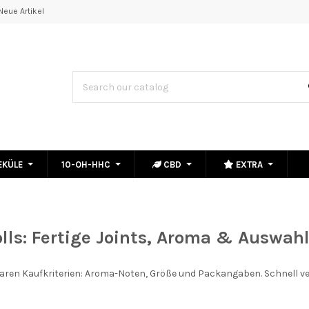
Neue Artikel
EKÜLE
10-OH-HHC
CBD
EXTRA
lls: Fertige Joints, Aroma & Auswah
laren Kaufkriterien: Aroma-Noten, Größe und Packangaben. Schnell ve