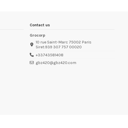
Contact us
Grocorp
10 rue Saint-Marc 75002 Paris
Siret:939 307 757 00020
+33743581408
gbz420@gbz420.com