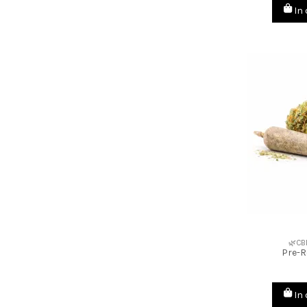
In
🌿CB
Pre-R
In