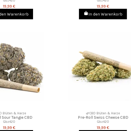
Gbz420
Gbz420
19,99 €
19,99 €
 den Warenkorb
In den Warenkorb
D Blüten & Harze
🌿CBD Blüten & Harze
l Sour Tangie CBD
Pre-Roll Swiss Cheese CBD
Gbz420
Gbz420
19,99 €
19,99 €