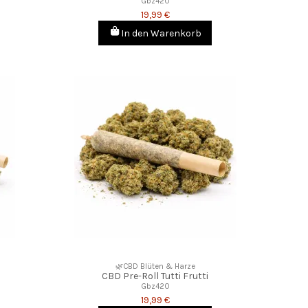
Gbz420
19,99 €
In den Warenkorb
🌿CBD Blüten & Harze
CBD Pre-Roll Tutti Frutti
Gbz420
19,99 €