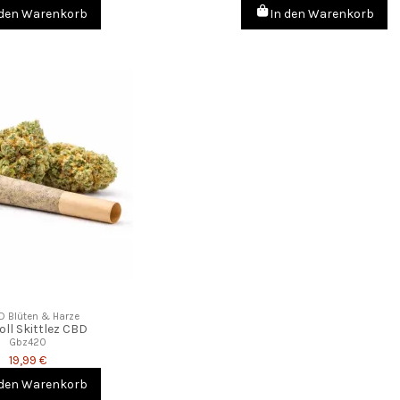
 den Warenkorb
In den Warenkorb
D Blüten & Harze
oll Skittlez CBD
Gbz420
19,99 €
 den Warenkorb