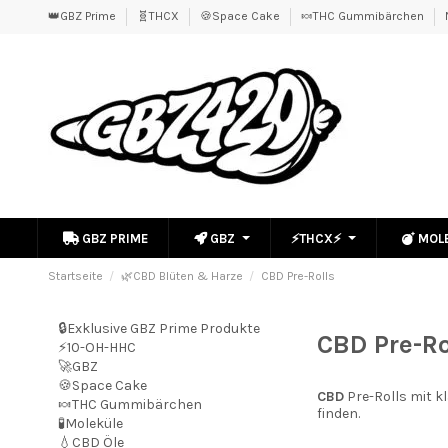
👑GBZ Prime
🧬THCX
🍪Space Cake
🍬THC Gummibärchen
GBZ PRIME
GBZ
⚡THCX⚡
MOL
Startseite
🌿CBD Blüten & Harze
CBD Pre-Rolls
🔒Exklusive GBZ Prime Produkte
CBD Pre-Ro
⚡10-OH-HHC
🚀GBZ
🍪Space Cake
CBD
Pre-Rolls mit k
🍬THC Gummibärchen
finden.
🧪Moleküle
💧CBD Öle