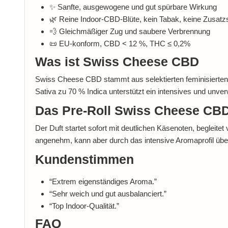
✨ Sanfte, ausgewogene und gut spürbare Wirkung
🌿 Reine Indoor-CBD-Blüte, kein Tabak, keine Zusatzs
💨 Gleichmäßiger Zug und saubere Verbrennung
📜 EU-konform, CBD < 12 %, THC ≤ 0,2%
Was ist Swiss Cheese CBD
Swiss Cheese CBD stammt aus selektierten feminisierten G
Sativa zu 70 % Indica unterstützt ein intensives und unve
Das Pre-Roll Swiss Cheese CBD
Der Duft startet sofort mit deutlichen Käsenoten, begleit
angenehm, kann aber durch das intensive Aromaprofil übe
Kundenstimmen
“Extrem eigenständiges Aroma.”
“Sehr weich und gut ausbalanciert.”
“Top Indoor-Qualität.”
FAQ