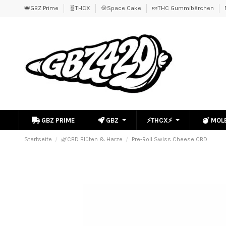
👑GBZ Prime
🧬THCX
🍪Space Cake
🍬THC Gummibärchen
GBZ PRIME
GBZ
⚡THCX⚡
MOL
Startseite
🌿CBD Blüten & Harze
Pre-Roll Swiss Cheese CBD