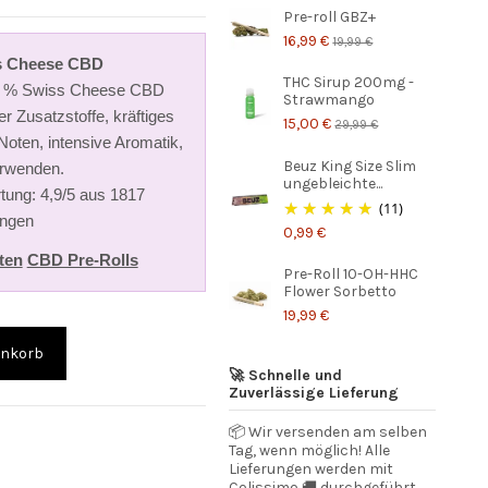
Pre-roll GBZ+
16,99 €
19,99 €
ss Cheese CBD
THC Sirup 200mg -
00 % Swiss Cheese CBD
Strawmango
r Zusatzstoffe, kräftiges
15,00 €
29,99 €
ten, intensive Aromatik,
Beuz King Size Slim
erwenden.
ungebleichte...
tung: 4,9/5 aus 1817
(11)
ngen
0,99 €
ten
CBD Pre-Rolls
Pre-Roll 10-OH-HHC
Flower Sorbetto
19,99 €
enkorb
🚀 Schnelle und
Zuverlässige Lieferung
📦 Wir versenden am selben
Tag, wenn möglich! Alle
Lieferungen werden mit
Colissimo 🚚 durchgeführt.