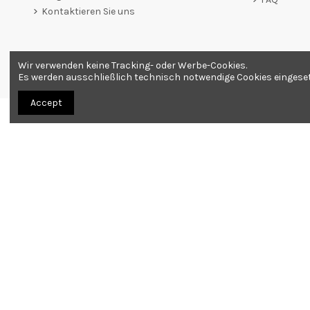
Kontaktieren Sie uns
Wir verwenden keine Tracking- oder Werbe-Cookies.
Händler zugelassen von Gesellschaft für Garantierte Bewer
Es werden ausschließlich technisch notwendige Cookies eingesetzt
Accept
Alle Produkte werden als Souvenirs verkauft. Bestellung nur ab 18 Jahren