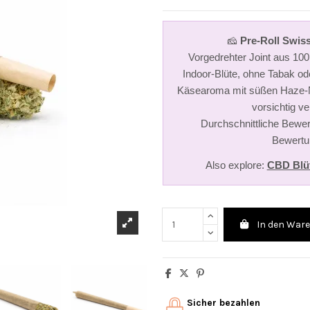
🧀
Pre-Roll Swi
Vorgedrehter Joint aus 1
Indoor-Blüte, ohne Tabak ode
Käsearoma mit süßen Haze-No
vorsichtig v
Durchschnittliche Bewer
Bewertu
Also explore:
CBD Blü
In den War
Sicher bezahlen