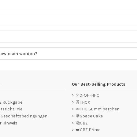
gewiesen werden?
s
Our Best-Selling Products
⚡10-OH-HHC
 & Rückgabe
🧬THCX
zrichtlinie
🍬THC Gummibärchen
e Geschäftsbedingungen
🍪Space Cake
r Hinweis
🚀GBZ
👑GBZ Prime