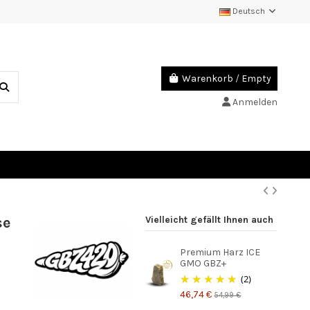
Deutsch
Warenkorb
/
Empty
Anmelden
se
Vielleicht gefällt Ihnen auch
Premium Harz ICE
GMO GBZ+
(2)
46,74 €
54,99 €