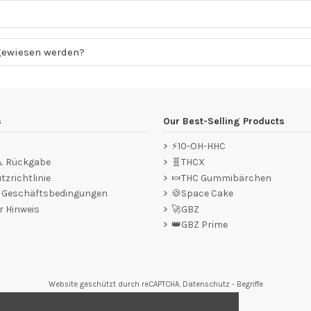
gewiesen werden?
s
Our Best-Selling Products
⚡10-OH-HHC
 & Rückgabe
🧬THCX
zrichtlinie
🍬THC Gummibärchen
e Geschäftsbedingungen
🍪Space Cake
r Hinweis
🚀GBZ
👑GBZ Prime
Website geschützt durch reCAPTCHA.
Datenschutz
-
Begriffe
tungen,
Klicken Sie hier
.