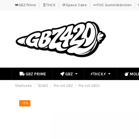
👑GBZ Prime
🧬THCX
🍪Space Cake
🍬THC Gummibärchen
GBZ PRIME
GBZ
⚡THCX⚡
MOL
Startseite
🚀GBZ
Pre roll GBZ
Pre-roll GBZ+
-15%