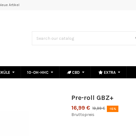
Neue Artikel
EKÜLE
10-OH-HHC
CBD
EXTRA
Pre-roll GBZ+
16,99 €
19,99 €
-15%
Bruttopreis