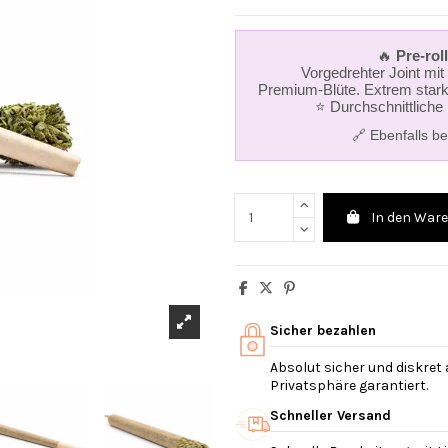
🔥
Pre‑roll
Vorgedrehter Joint mi
Premium‑Blüte. Extrem stark
⭐ Durchschnittliche
🔗 Ebenfalls be
In den War
Sicher bezahlen
Absolut sicher und diskret
Privatsphäre garantiert.
Schneller Versand