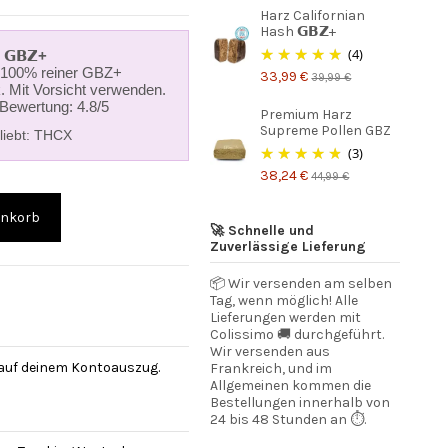
Harz Californian
Hash 𝗚𝗕𝗭+
(4)
 𝗚𝗕𝗭+
t 100% reiner GBZ+
33,99 €
39,99 €
. Mit Vorsicht verwenden.
 Bewertung: 4.8/5
Premium Harz
Supreme Pollen GBZ
liebt:
THCX
(3)
38,24 €
44,99 €
enkorb
🚀 Schnelle und
Zuverlässige Lieferung
📦 Wir versenden am selben
Tag, wenn möglich! Alle
Lieferungen werden mit
Colissimo 🚚 durchgeführt.
Wir versenden aus
 auf deinem Kontoauszug.
Frankreich, und im
Allgemeinen kommen die
Bestellungen innerhalb von
24 bis 48 Stunden an ⏱️.