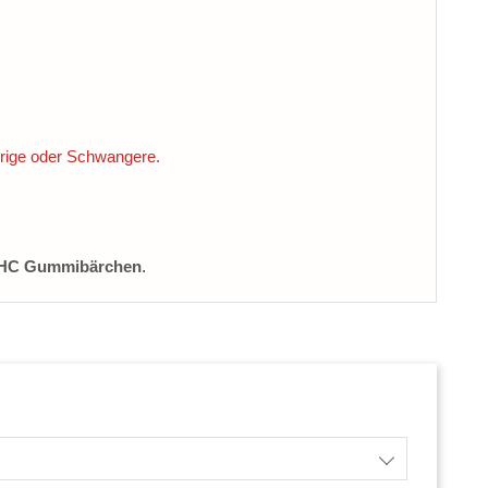
hrige oder Schwangere.
HC Gummibärchen
.