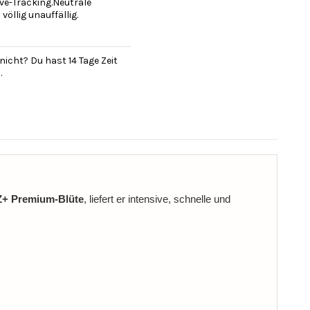
ve-Tracking.Neutrale
öllig unauffällig.
nicht? Du hast 14 Tage Zeit
.
Z+ Premium‑Blüte
, liefert er intensive, schnelle und