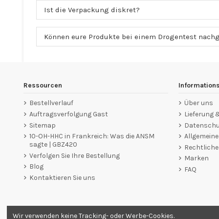
Ist die Verpackung diskret?
Können eure Produkte bei einem Drogentest nach
Ressourcen
Information
Bestellverlauf
Über uns
Auftragsverfolgung Gast
Lieferung
Sitemap
Datenschut
10-OH-HHC in Frankreich: Was die ANSM
Allgemein
sagte | GBZ420
Rechtliche
Verfolgen Sie Ihre Bestellung
Marken
Blog
FAQ
Kontaktieren Sie uns
Wir verwenden keine Tracking- oder Werbe-Cookies.
Händler zugelassen von Gesellschaft für Garantierte Bewer