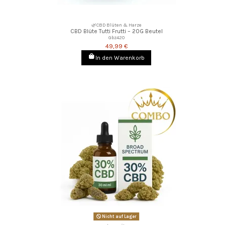
🌿CBD Blüten & Harze
CBD Blüte Tutti Frutti – 20G Beutel
Gbz420
49,99 €
In den Warenkorb
Nicht auf Lager