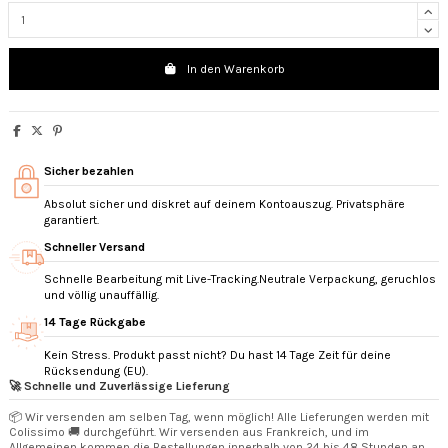
In den Warenkorb
Sicher bezahlen
Absolut sicher und diskret auf deinem Kontoauszug. Privatsphäre
garantiert.
Schneller Versand
Schnelle Bearbeitung mit Live-Tracking.Neutrale Verpackung, geruchlos
und völlig unauffällig.
14 Tage Rückgabe
Kein Stress. Produkt passt nicht? Du hast 14 Tage Zeit für deine
Rücksendung (EU).
🚀 Schnelle und Zuverlässige Lieferung
📦 Wir versenden am selben Tag, wenn möglich! Alle Lieferungen werden mit
Colissimo 🚚 durchgeführt. Wir versenden aus Frankreich, und im
Allgemeinen kommen die Bestellungen innerhalb von 24 bis 48 Stunden an