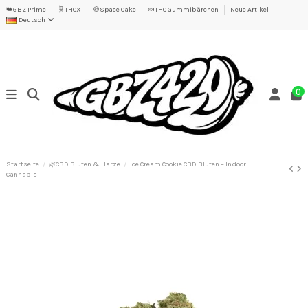
👑GBZ Prime
🧬THCX
🍪Space Cake
🍬THC Gummibärchen
Neue Artikel
Deutsch
0
Startseite
🌿CBD Blüten & Harze
Ice Cream Cookie CBD Blüten – Indoor
Cannabis