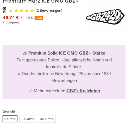
Premium Harz ICE GMO GBZ+
46,74 €
54,99 €
-15%
Bruttopreis
🧊
Premium Solid ICE GMO 𝗚𝗕𝗭+ Stärke
(2 Bewertungen)
Fein gepresstes Pollen, klare pflanzliche Noten und
kontrollierte Stärke.
⭐ Durchschnittliche Bewertung: 4/5 aus über 1934
Bewertungen
🔗 Mehr entdecken:
𝗚𝗕𝗭+ Kollektion
Gewicht
5 Grms
10 Grms
30 Grms