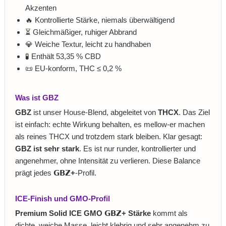
Akzenten
🔥 Kontrollierte Stärke, niemals überwältigend
⏳ Gleichmäßiger, ruhiger Abbrand
💎 Weiche Textur, leicht zu handhaben
🧪 Enthält 53,35 % CBD
📜 EU-konform, THC ≤ 0,2 %
Was ist GBZ
GBZ
ist unser House-Blend, abgeleitet von
THCX
. Das Ziel
ist einfach: echte Wirkung behalten, es mellow-er machen
als reines THCX und trotzdem stark bleiben. Klar gesagt:
GBZ ist sehr stark
. Es ist nur runder, kontrollierter und
angenehmer, ohne Intensität zu verlieren. Diese Balance
prägt jedes
𝗚𝗕𝗭+
-Profil.
ICE-Finish und GMO-Profil
Premium Solid ICE GMO 𝗚𝗕𝗭+ Stärke
kommt als
dichte, weiche Masse, leicht klebrig und sehr angenehm zu