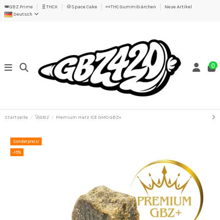
👑GBZ Prime
🧬THCX
🍪Space Cake
🍬THC Gummibärchen
Neue Artikel
Deutsch
0
Startseite
🚀GBZ
Premium Harz ICE GMO GBZ+
Sonderpreis!
-15%