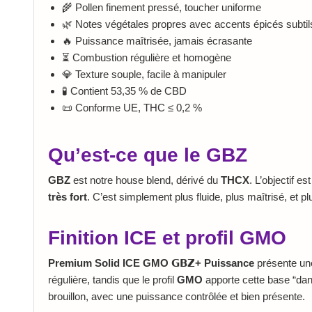
🌾 Pollen finement pressé, toucher uniforme
🌿 Notes végétales propres avec accents épicés subtil
🔥 Puissance maîtrisée, jamais écrasante
⏳ Combustion régulière et homogène
💎 Texture souple, facile à manipuler
🧪 Contient 53,35 % de CBD
📜 Conforme UE, THC ≤ 0,2 %
Qu’est-ce que le GBZ
GBZ
est notre house blend, dérivé du
THCX
. L’objectif e
très fort
. C’est simplement plus fluide, plus maîtrisé, et p
Finition ICE et profil GMO
Premium Solid ICE GMO 𝗚𝗕𝗭+ Puissance
présente une 
régulière, tandis que le profil
GMO
apporte cette base “dank
brouillon, avec une puissance contrôlée et bien présente.