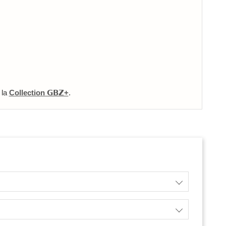
 la
Collection 𝗚𝗕𝗭+
.