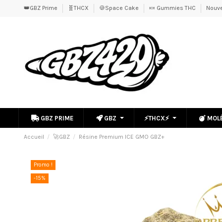
👑GBZ Prime
🧬THCX
🍪Space Cake
🍬 Gummies THC
Nouve
GBZ PRIME
GBZ
⚡THCX⚡
MOL
Accueil
🚀GBZ
Résine Premium ICE GMO GBZ+
Promo !
-15%