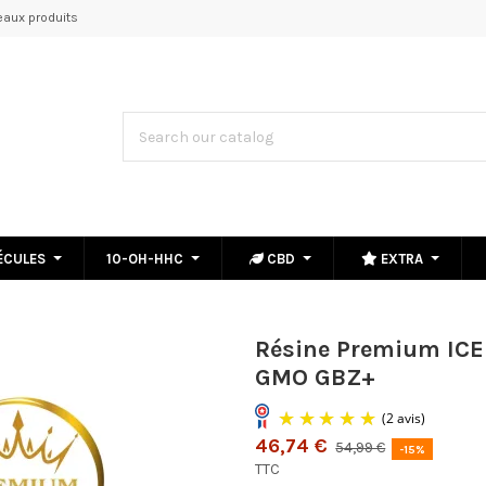
aux produits
ÉCULES
10-OH-HHC
CBD
EXTRA
Résine Premium ICE
GMO GBZ+
46,74 €
54,99 €
-15%
TTC