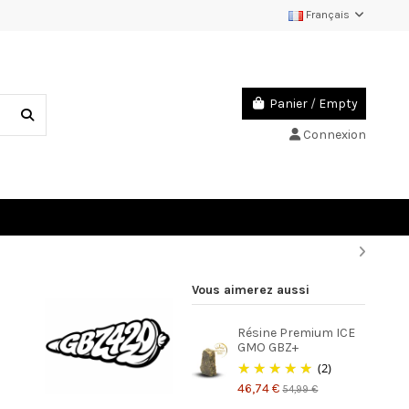
Français
Panier
/
Empty
Connexion
Vous aimerez aussi
Résine Premium ICE
GMO GBZ+
(2)
46,74 €
54,99 €