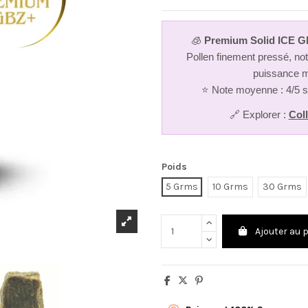
🧊
Premium Solid ICE G
Pollen finement pressé, no
puissance m
⭐ Note moyenne : 4/5 s
🔗 Explorer :
Coll
Poids
5 Grms
10 Grms
30 Grms
Ajouter au 