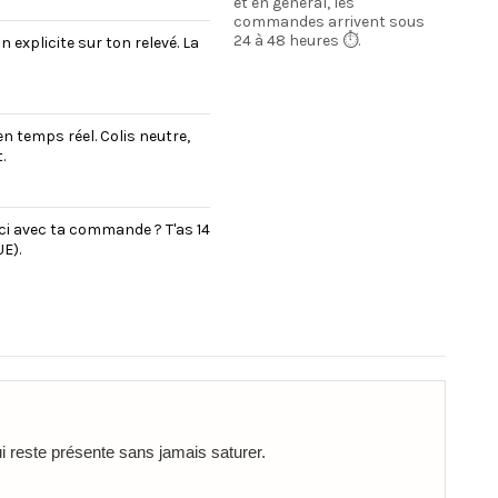
et en général, les
commandes arrivent sous
24 à 48 heures ⏱️.
explicite sur ton relevé. La
en temps réel. Colis neutre,
.
uci avec ta commande ? T'as 14
E).
i reste présente sans jamais saturer.