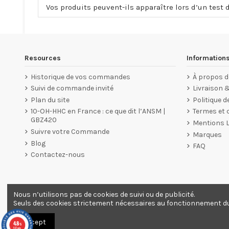
Vos produits peuvent-ils apparaître lors d’un test 
Resources
Information
Historique de vos commandes
À propos d
Suivi de commande invité
Livraison 
Plan du site
Politique d
10-OH-HHC en France : ce que dit l’ANSM |
Termes et c
GBZ420
Mentions 
Suivre votre Commande
Marques
Blog
FAQ
Contactez-nous
Nous n’utilisons pas de cookies de suivi ou de publicité.
Marchand approuvé par la Société des Avis Garantis,
cliquez
Seuls des cookies strictement nécessaires au fonctionnement du s
Accept
4.8
/5
557 avis