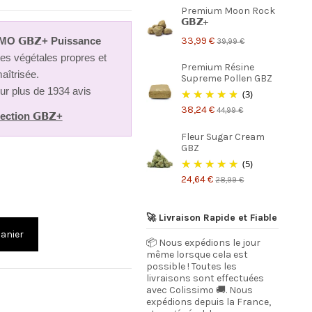
(2 avis)
Premium Moon Rock
𝗚𝗕𝗭+
33,99 €
MO 𝗚𝗕𝗭+ Puissance
39,99 €
tes végétales propres et
Premium Résine
aîtrisée.
Supreme Pollen GBZ
ur plus de 1934 avis
(3)
38,24 €
44,99 €
ection 𝗚𝗕𝗭+
Fleur Sugar Cream
GBZ
(5)
24,64 €
28,99 €
🚀 Livraison Rapide et Fiable
panier
📦 Nous expédions le jour
même lorsque cela est
possible ! Toutes les
livraisons sont effectuées
avec Colissimo 🚚. Nous
expédions depuis la France,