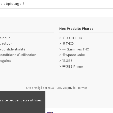
de dépistage ?
s
Nos Produits Phares
e nous
⚡10-OH-HHC
& retour
🧬THCX
e confidentialité
🍬 Gummies THC
onditions d'utilisation
🍪Space Cake
Legales
🚀GBZ
👑GBZ Prime
Site protégé par reCAPTCHA.
Vie privée
-
Termes
 ici pour vérifier
.
ite peuvent être utilisés.