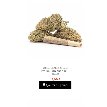
🌿Fleurs CBD et Resines
Pre-Roll OG Kush CBD
Gbz420
19,99 €
Ajouter au panier