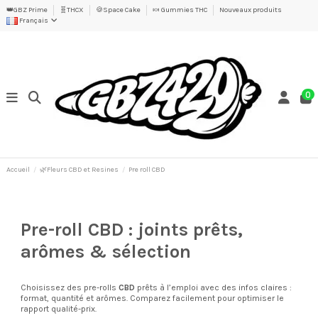
👑GBZ Prime
🧬THCX
🍪Space Cake
🍬 Gummies THC
Nouveaux produits
Français
0
Accueil
🌿Fleurs CBD et Resines
Pre roll CBD
Pre-roll CBD : joints prêts,
arômes & sélection
Choisissez des pre-rolls
CBD
prêts à l’emploi avec des infos claires :
format, quantité et arômes. Comparez facilement pour optimiser le
rapport qualité-prix.