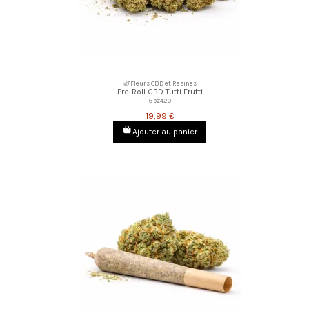
🌿Fleurs CBD et Resines
Pre-Roll CBD Tutti Frutti
Gbz420
19,99 €
Ajouter au panier