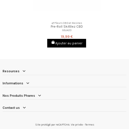
🌿Fleurs CBD et Resines
Pre-Roll Skittlez CBD
Gbz420
19,99 €
Ajouter au panier
Resources
Informations
Nos Produits Phares
Contact us
Site protégé par reCAPTCHA.
Vie privée
-
Termes