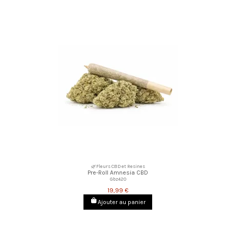
🌿Fleurs CBD et Resines
Pre-Roll Amnesia CBD
Gbz420
19,99 €
Ajouter au panier