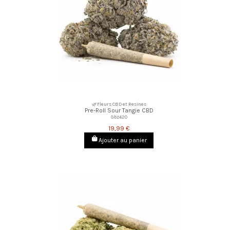
🌿Fleurs CBD et Resines
Pre-Roll Sour Tangie CBD
Gbz420
19,99 €
Ajouter au panier