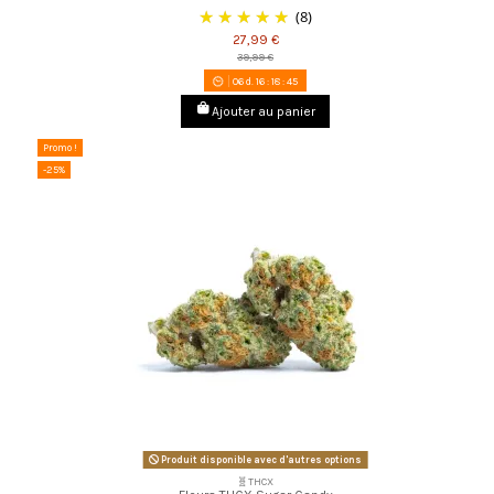
(8)
27,99 €
39,99 €
06
d.
16
:
18
:
44
Ajouter au panier
Promo !
-25%
Produit disponible avec d'autres options
🧬THCX