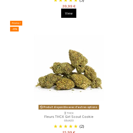
(5)
39,99 €
View
Promo !
-35%
Produit disponible avec d'autres options
🧬THCX
Fleurs THCX Girl Scout Cookie
Gbz420
(2)
25,99 €