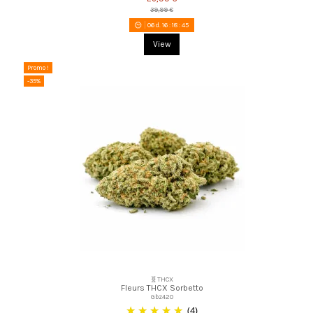
39,99 €
06
d.
16
:
18
:
44
View
Promo !
-35%
🧬THCX
Fleurs THCX Sorbetto
Gbz420
(4)