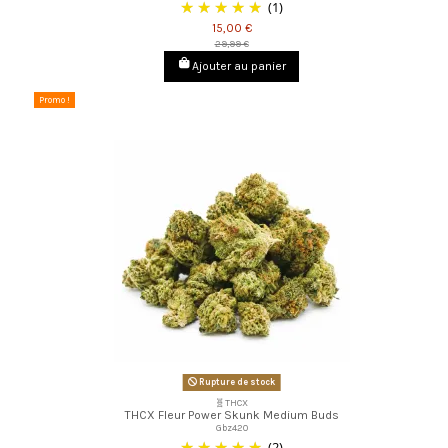
(1)
15,00 €
29,99 €
Ajouter au panier
Promo !
Rupture de stock
🧬THCX
THCX Fleur Power Skunk Medium Buds
Gbz420
(2)