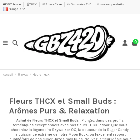
👑GBZ Prime
🧬THCX
🍪Space Cake
🍬 Gummies THC
Nouveaux produits
Français
0
Accueil
🧬THCX
Fleurs THCX
Fleurs THCX et Small Buds :
Arômes Purs & Relaxation
Achat de Fleurs THCX et Small Buds :
Plongez dans des profils
terpéniques exceptionnels avec nos fleurs THCX Indoor. Que vous
cherchiez la légendaire Skywalker OG, la douceur de la Sugar Candy,
la puissance extrême de notre Moon Rock, ou l'excellent rapport
qualité/prix de nos Silver Haze Small Buds, trouvez la fleur idéale pour