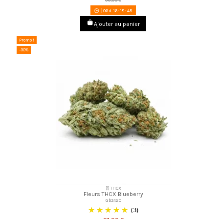
06
d.
16
:
18
:
44
Ajouter au panier
Promo !
-30%
🧬THCX
Fleurs THCX Blueberry
Gbz420
(3)