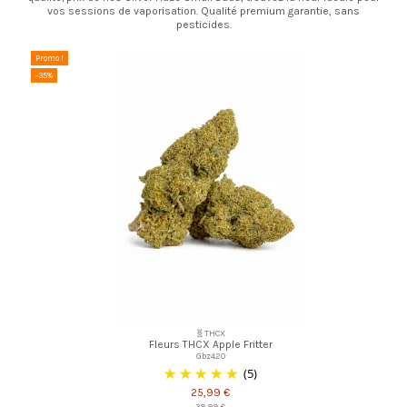
vos sessions de vaporisation. Qualité premium garantie, sans
pesticides.
Promo !
-35%
🧬THCX
Fleurs THCX Apple Fritter
Gbz420
(5)
25,99 €
39,99 €