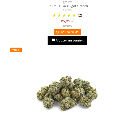
🧬THCX
Fleurs THCX Sugar Cream
Gbz420
(2)
25,99 €
39,99 €
06
d.
16
:
18
:
44
Ajouter au panier
Promo !