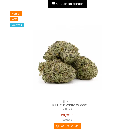
Ajouter au panier
Promo !
-40%
Nouveau
🧬THCX
THCX Fleur White Widow
Gbz420
23,99 €
39,99 €
06
d.
17
:
01
:
42