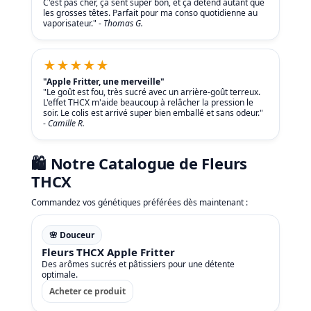
C'est pas cher, ça sent super bon, et ça détend autant que
les grosses têtes. Parfait pour ma conso quotidienne au
vaporisateur." -
Thomas G.
★★★★★
"Apple Fritter, une merveille"
"Le goût est fou, très sucré avec un arrière-goût terreux.
L'effet THCX m'aide beaucoup à relâcher la pression le
soir. Le colis est arrivé super bien emballé et sans odeur."
-
Camille R.
🛍️ Notre Catalogue de Fleurs
THCX
Commandez vos génétiques préférées dès maintenant :
🌸 Douceur
Fleurs THCX Apple Fritter
Des arômes sucrés et pâtissiers pour une détente
optimale.
Acheter ce produit