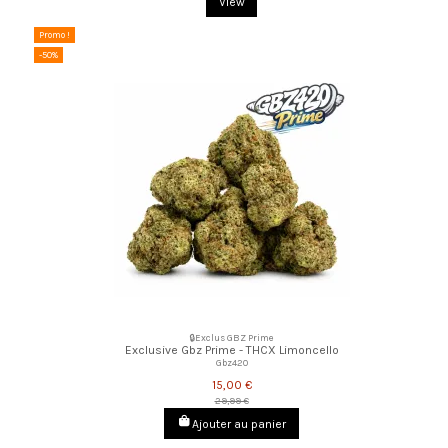
View
Promo !
-50%
🔒Exclus GBZ Prime
Exclusive Gbz Prime - THCX Limoncello
Gbz420
15,00 €
29,99 €
Ajouter au panier