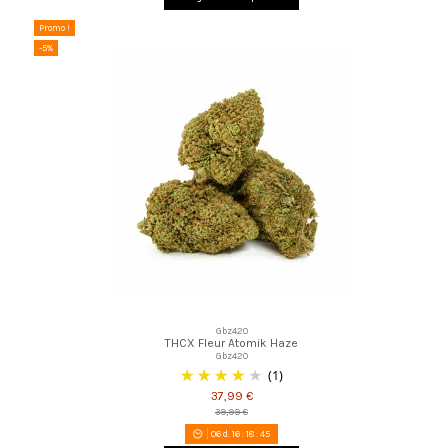
Promo !
-5%
Gbz420
THCX Fleur Atomik Haze
Gbz420
(1)
37,99 €
39,99 €
06
d.
16
:
18
:
44