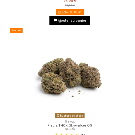
27,99 €
39,99 €
06
d.
16
:
18
:
44
Ajouter au panier
Promo !
Rupture de stock
🧬THCX
Fleurs THCX Skywalker OG
Gbz420