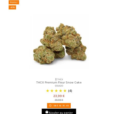
Promo !
-40%
🧬THCX
THCX Premium Fleur Snow Cake
Gbz420
(4)
23,99 €
39,99 €
06
d.
16
:
18
:
44
Ajouter au panier