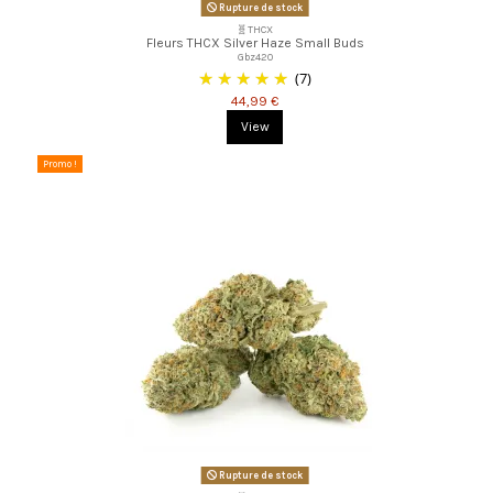
Rupture de stock
🧬THCX
Fleurs THCX Silver Haze Small Buds
Gbz420
(7)
44,99 €
View
Promo !
Rupture de stock