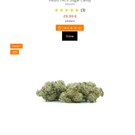
Fleurs THCX Sugar Candy
Gbz420
(3)
29,99 €
39,99 €
06
d.
16
:
18
:
44
View
Promo !
-35%