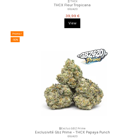
🧬THCX
THCX Fleur Tropicana
Gbz420
39,99 €
View
Promo !
-50%
🔒Exclus GBZ Prime
Exclusivité Gbz Prime – THCX Papaya Punch
Gbz420