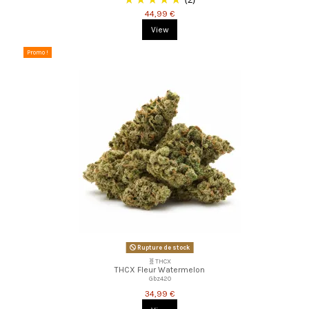
44,99 €
View
Promo !
Rupture de stock
🧬THCX
THCX Fleur Watermelon
Gbz420
34,99 €