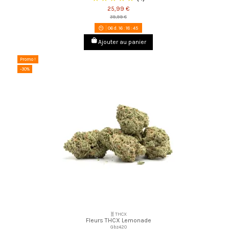
25,99 €
39,99 €
06
d.
16
:
18
:
44
Ajouter au panier
Promo !
-30%
🧬THCX
Fleurs THCX Lemonade
Gbz420