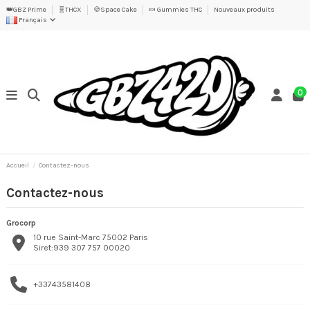
👑GBZ Prime
🧬THCX
🍪Space Cake
🍬 Gummies THC
Nouveaux produits
Français
0
Accueil
Contactez-nous
Contactez-nous
Grocorp
10 rue Saint-Marc 75002 Paris
Siret:939 307 757 00020
+33743581408