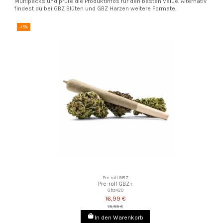
Multipacks und prüfe die Produktinfos für den besten Value. Alternativ
findest du bei GBZ Blüten und GBZ Harzen weitere Formate.
-15%
Pre roll GBZ
Pre-roll GBZ+
Gbz420
16,99 €
19,99 €
In den Warenkorb