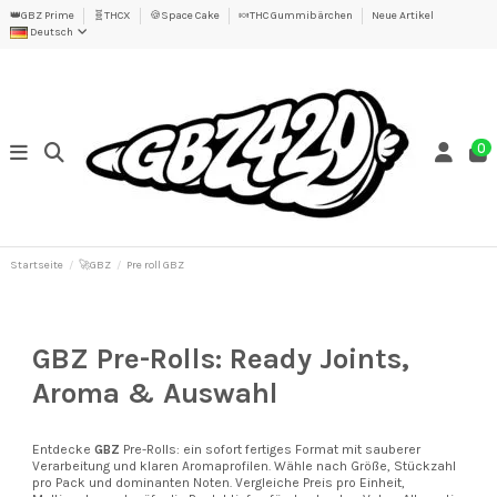
👑GBZ Prime
🧬THCX
🍪Space Cake
🍬THC Gummibärchen
Neue Artikel
Deutsch
0
Startseite
🚀GBZ
Pre roll GBZ
GBZ Pre-Rolls: Ready Joints,
Aroma & Auswahl
Entdecke
GBZ
Pre-Rolls: ein sofort fertiges Format mit sauberer
Verarbeitung und klaren Aromaprofilen. Wähle nach Größe, Stückzahl
pro Pack und dominanten Noten. Vergleiche Preis pro Einheit,