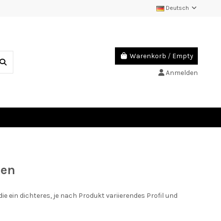
Deutsch
Warenkorb
/
Empty
Anmelden
gen
e ein dichteres, je nach Produkt variierendes Profil und