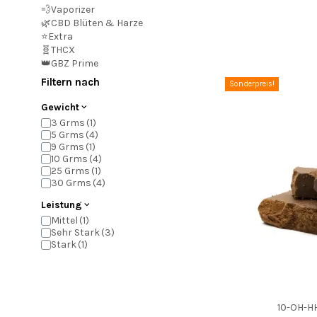
💨Vaporizer
🌿CBD Blüten & Harze
⭐Extra
🧬THCX
👑GBZ Prime
Filtern nach
Sonderpreis!
Gewicht
3 Grms
5 Grms
9 Grms
10 Grms
25 Grms
30 Grms
Leistung
Mittel
Sehr Stark
Stark
10-OH-HH