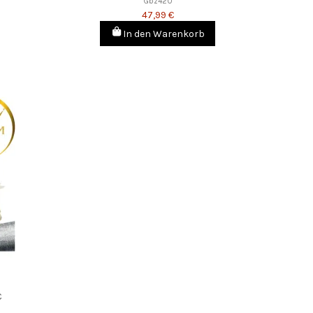
Gbz420
47,99 €
In den Warenkorb
C