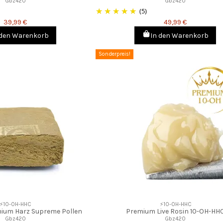
Gbz420
Gbz420
(5)
39,99 €
49,99 €
 den Warenkorb
In den Warenkorb
Sonderpreis!
⚡10-OH-HHC
⚡10-OH-HHC
ium Harz Supreme Pollen
Premium Live Rosin 10-OH-HH
Gbz420
Gbz420