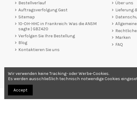
Bestellverlauf
Über uns
Auftragsverfolgung Gast
Lieferung
Sitemap
Datenschut
10-OH-HHC in Frankreich: Was die ANSM
Allgemein
sagte | GBZ420
Rechtliche
Verfolgen Sie Ihre Bestellung
Marken
Blog
FAQ
Kontaktieren Sie uns
Wir verwenden keine Tracking- oder Werbe-Cookies.
Händler zugelassen von Gesellschaft für Garantierte Bewer
Es werden ausschließlich technisch notwendige Cookies eingesetzt
Accept
Alle Produkte werden als Souvenirs verkauft. Bestellung nur ab 18 Jahren