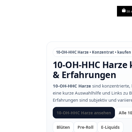
In
10‑OH‑HHC Harze • Konzentrat • kaufen
10‑OH‑HHC Harze 
& Erfahrungen
10‑OH‑HHC Harze
sind konzentrierte,
eine kurze Auswahlhilfe und Links zu Bl
Erfahrungen sind subjektiv und variier
10‑OH‑HHC Harze ansehen
Alle 
Blüten
Pre‑Roll
E‑Liquids