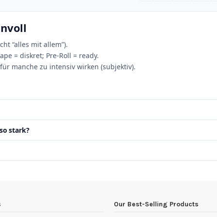
nnvoll
ht “alles mit allem”).
pe = diskret; Pre‑Roll = ready.
für manche zu intensiv wirken (subjektiv).
so stark?
s
Our Best-Selling Products