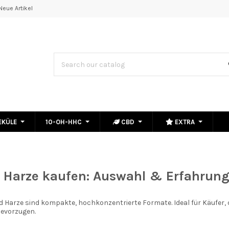
Neue Artikel
EKÜLE
10-OH-HHC
CBD
EXTRA
 Harze kaufen: Auswahl & Erfahrun
 Harze sind kompakte, hochkonzentrierte Formate. Ideal für Käufer, di
bevorzugen.