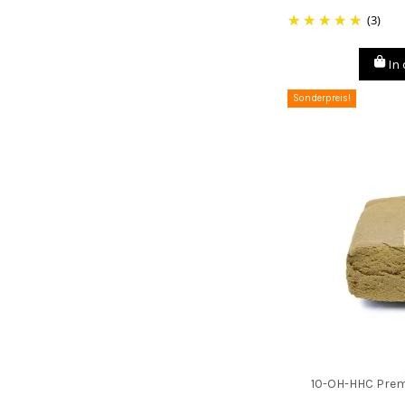
(3)
In
Sonderpreis!
10-OH-HHC Prem