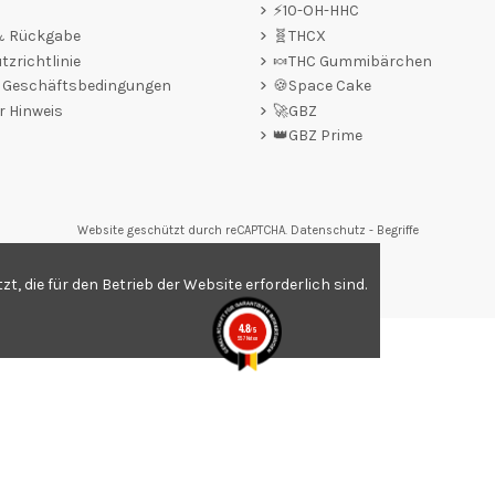
⚡10-OH-HHC
 & Rückgabe
🧬THCX
zrichtlinie
🍬THC Gummibärchen
e Geschäftsbedingungen
🍪Space Cake
r Hinweis
🚀GBZ
👑GBZ Prime
Website geschützt durch reCAPTCHA.
Datenschutz
-
Begriffe
tungen,
Klicken Sie hier
.
, die für den Betrieb der Website erforderlich sind.
4.8
/5
557 Noten
.