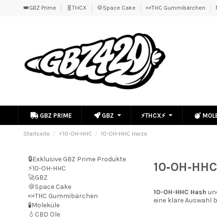
👑GBZ Prime
🧬THCX
🍪Space Cake
🍬THC Gummibärchen
GBZ PRIME
GBZ
⚡THCX⚡
MOL
Startseite
⚡10-OH-HHC
10-OH-HHC Harze
🔒Exklusive GBZ Prime Produkte
10‑OH‑HHC
⚡10-OH-HHC
🚀GBZ
🍪Space Cake
10-OH-HHC
Hash
und
🍬THC Gummibärchen
eine klare Auswahl 
🧪Moleküle
💧CBD Öle