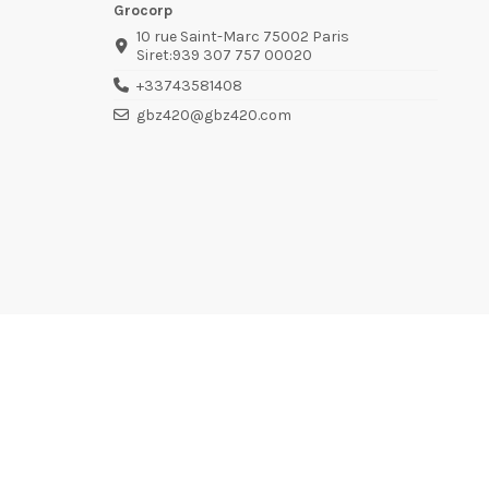
Grocorp
10 rue Saint-Marc 75002 Paris
Siret:939 307 757 00020
+33743581408
gbz420@gbz420.com