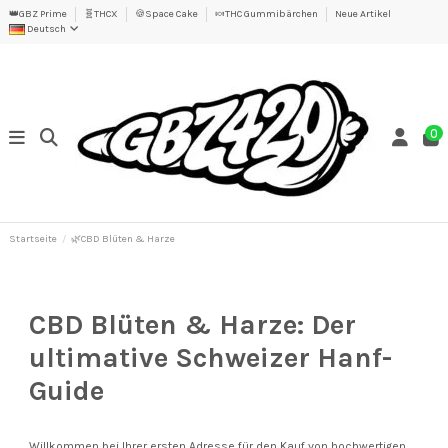
👑GBZ Prime
🧬THCX
🍪Space Cake
🍬THC Gummibärchen
Neue Artikel
Deutsch
0
Startseite
🌿CBD Blüten & Harze
CBD Blüten & Harze: Der
ultimative Schweizer Hanf-
Guide
Willkommen bei Ihrer ersten Adresse für den Kauf von hochwertigen