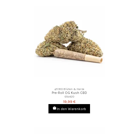
🌿CBD Blüten & Harze
Pre-Roll OG Kush CBD
Gbz420
19,99 €
In den Warenkorb