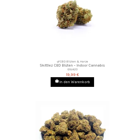
🌿CBD Blüten & Harze
Skittlez CBD Blüten – Indoor Cannabis
Gbz420
19,99 €
In den Warenkorb