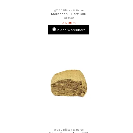
🌿CBD Blüten & Harze
Moroccan – Harz CBD
Gbz420
36,99 €
In den Warenkorb
🌿CBD Blüten & Harze