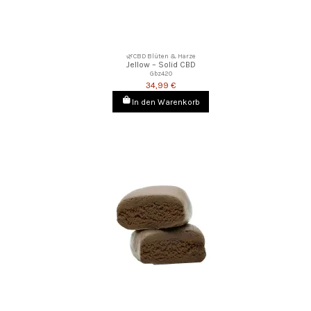
🌿CBD Blüten & Harze
Jellow – Solid CBD
Gbz420
34,99 €
In den Warenkorb