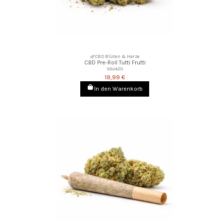
🌿CBD Blüten & Harze
CBD Pre-Roll Tutti Frutti
Gbz420
19,99 €
In den Warenkorb