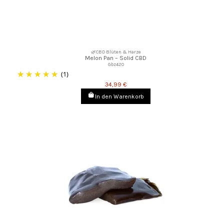
🌿CBD Blüten & Harze
Melon Pan – Solid CBD
Gbz420
(1)
34,99 €
In den Warenkorb