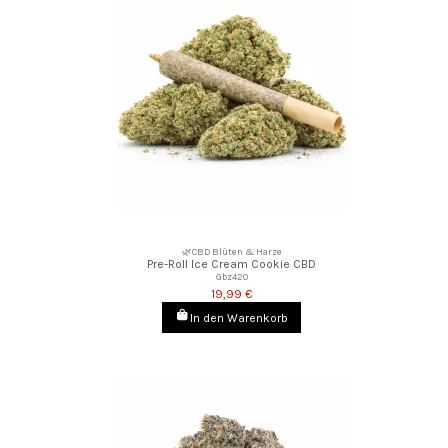
🌿CBD Blüten & Harze
Pre-Roll Ice Cream Cookie CBD
Gbz420
19,99 €
In den Warenkorb