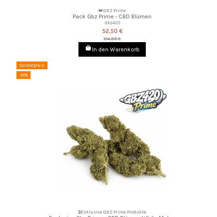
👑GBZ Prime
Pack Gbz Prime - CBD Blümen
Gbz420
52,50 €
104,99 €
In den Warenkorb
Sonderpreis!
-50%
🔒Exklusive GBZ Prime Produkte