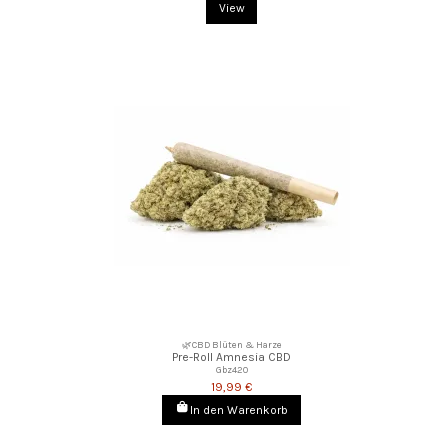
View
🌿CBD Blüten & Harze
Pre-Roll Amnesia CBD
Gbz420
19,99 €
In den Warenkorb