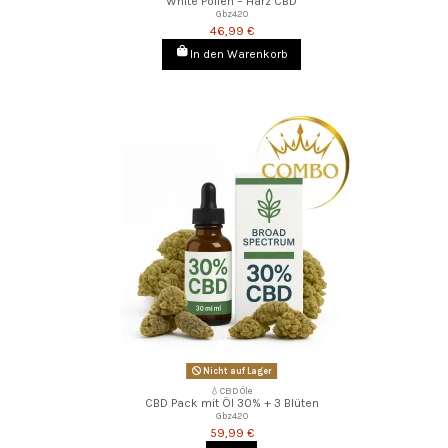
White Pollen – Harz CBD
Gbz420
46,99 €
In den Warenkorb
Nicht auf Lager
💧CBD Öle
CBD Pack mit Öl 30% + 3 Blüten
Gbz420
59,99 €