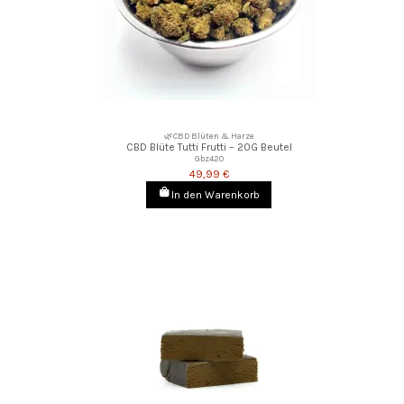
🌿CBD Blüten & Harze
CBD Blüte Tutti Frutti – 20G Beutel
Gbz420
49,99 €
In den Warenkorb