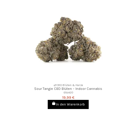
🌿CBD Blüten & Harze
Sour Tangie CBD Blüten – Indoor Cannabis
Gbz420
19,99 €
In den Warenkorb