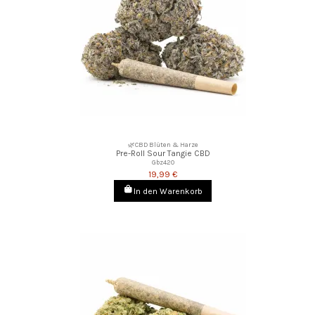
🌿CBD Blüten & Harze
Pre-Roll Sour Tangie CBD
Gbz420
19,99 €
In den Warenkorb