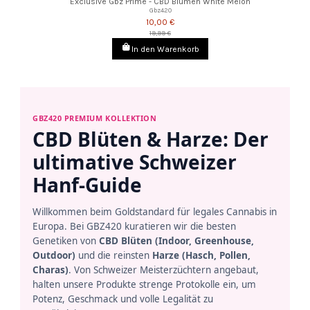
Exclusive Gbz Prime - CBD Blümen White Melon
Gbz420
10,00 €
19,99 €
In den Warenkorb
GBZ420 PREMIUM KOLLEKTION
CBD Blüten & Harze: Der
ultimative Schweizer
Hanf-Guide
Willkommen beim Goldstandard für legales Cannabis in
Europa. Bei GBZ420 kuratieren wir die besten
Genetiken von
CBD Blüten (Indoor, Greenhouse,
Outdoor)
und die reinsten
Harze (Hasch, Pollen,
Charas)
. Von Schweizer Meisterzüchtern angebaut,
halten unsere Produkte strenge Protokolle ein, um
Potenz, Geschmack und volle Legalität zu