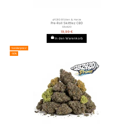
🌿CBD Blüten & Harze
Pre-Roll Skittlez CBD
Gbz420
19,99 €
In den Warenkorb
Sonderpreis!
-50%