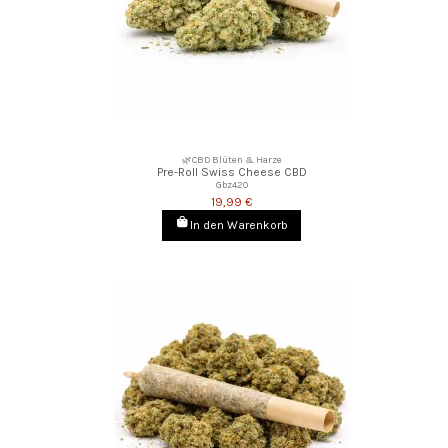
🌿CBD Blüten & Harze
Pre-Roll Swiss Cheese CBD
Gbz420
19,99 €
In den Warenkorb