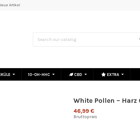
Neue Artikel
EKÜLE
10-OH-HHC
CBD
EXTRA
White Pollen – Harz
46,99 €
Bruttopreis