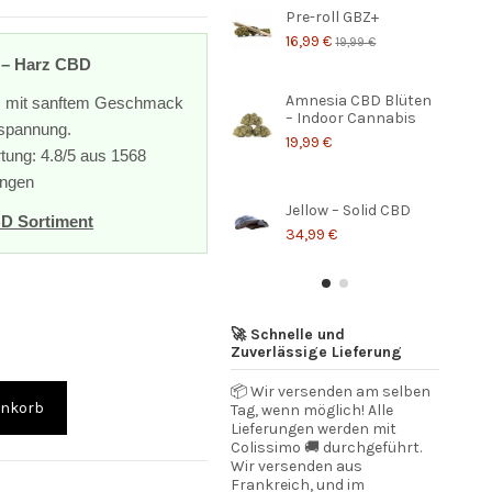
Pre-roll GBZ+
16,99 €
19,99 €
 – Harz CBD
Amnesia CBD Blüten
z mit sanftem Geschmack
– Indoor Cannabis
tspannung.
19,99 €
tung: 4.8/5 aus 1568
ngen
Jellow – Solid CBD
D Sortiment
34,99 €
🚀 Schnelle und
Zuverlässige Lieferung
📦 Wir versenden am selben
enkorb
Tag, wenn möglich! Alle
Lieferungen werden mit
Colissimo 🚚 durchgeführt.
Wir versenden aus
Frankreich, und im