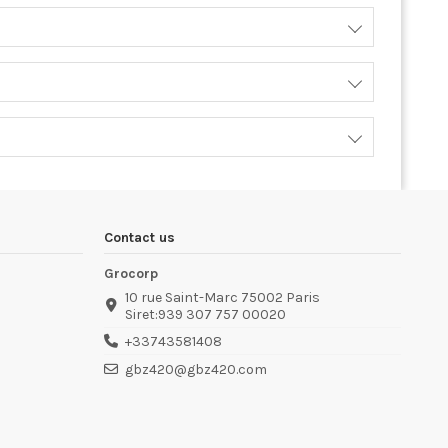
Contact us
Grocorp
10 rue Saint-Marc 75002 Paris
Siret:939 307 757 00020
+33743581408
gbz420@gbz420.com