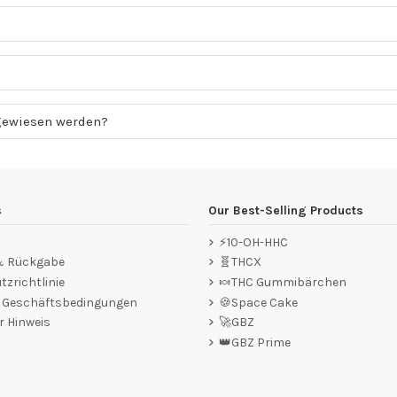
gewiesen werden?
s
Our Best-Selling Products
⚡10-OH-HHC
 & Rückgabe
🧬THCX
zrichtlinie
🍬THC Gummibärchen
e Geschäftsbedingungen
🍪Space Cake
r Hinweis
🚀GBZ
👑GBZ Prime