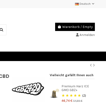
Deutsch
Warenkorb
/
Empty
Anmelden
 CBD
Vielleicht gefällt Ihnen auch
Premium Harz ICE
GMO GBZ+
(2)
46,74 €
54,99 €