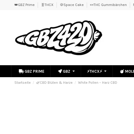
👑GBZ Prime
🧬THCX
🍪Space Cake
🍬THC Gummibärchen
GBZ PRIME
GBZ
⚡THCX⚡
MOL
Startseite
🌿CBD Blüten & Harze
White Pollen – Harz CBD