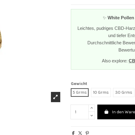
✨
White Pollen
Leichtes, pudriges CBD-Har
und tiefer En
Durchschnittliche Bewer
Bewertu
Also explore:
CB
Gewicht
5 Grms
10 Grms
30 Grms
In den War