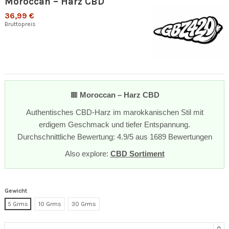
Moroccan – Harz CBD
36,99 €
Bruttopreis
🟫
Moroccan – Harz CBD
Authentisches CBD-Harz im marokkanischen Stil mit
erdigem Geschmack und tiefer Entspannung.
Durchschnittliche Bewertung: 4.9/5 aus 1689 Bewertungen
Also explore:
CBD Sortiment
Gewicht
5 Grms
10 Grms
30 Grms