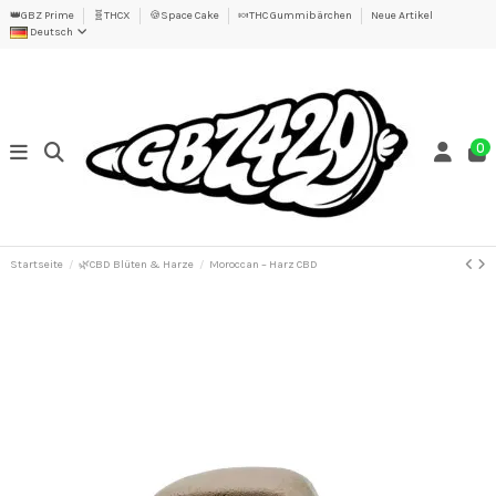
👑GBZ Prime
🧬THCX
🍪Space Cake
🍬THC Gummibärchen
Neue Artikel
Deutsch
0
Startseite
🌿CBD Blüten & Harze
Moroccan – Harz CBD