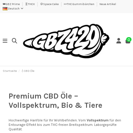
👑GBZ Prime
🧬THCX
🍪Space Cake
🍬THC Gummibärchen
Neue Artikel
Deutsch
0
Startseite
💧CBD Öle
Premium CBD Öle
–
Vollspektrum, Bio
&
Tiere
Hochwertige Hanföle für Ihr Wohlbefinden. Vom
Vollspektrum
für den
Entourage-Effekt bis zum THC-freien Breitspektrum. Laborgeprüfte
Qualität.