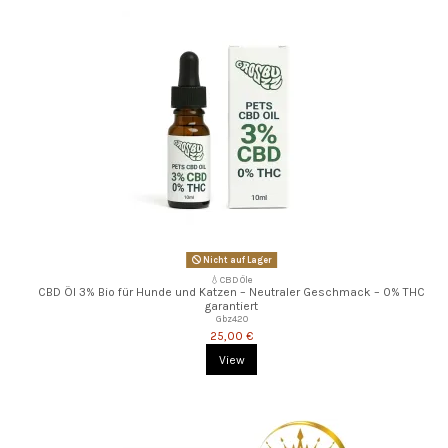
Nicht auf Lager
💧CBD Öle
CBD Öl 3% Bio für Hunde und Katzen – Neutraler Geschmack – 0% THC
garantiert
Gbz420
25,00 €
View