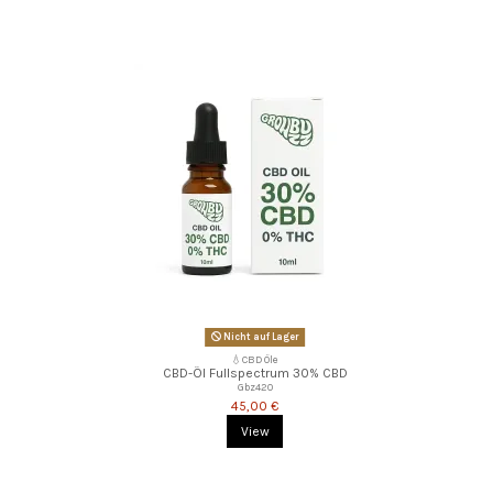
Nicht auf Lager
💧CBD Öle
CBD-Öl Fullspectrum 30% CBD
Gbz420
45,00 €
View