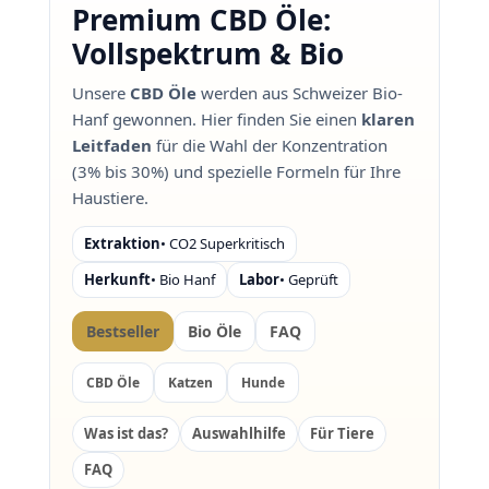
Premium CBD Öle:
Vollspektrum & Bio
Unsere
CBD Öle
werden aus Schweizer Bio-
Hanf gewonnen. Hier finden Sie einen
klaren
Leitfaden
für die Wahl der Konzentration
(3% bis 30%) und spezielle Formeln für Ihre
Haustiere.
Extraktion
• CO2 Superkritisch
Herkunft
• Bio Hanf
Labor
• Geprüft
Bestseller
Bio Öle
FAQ
CBD Öle
Katzen
Hunde
Was ist das?
Auswahlhilfe
Für Tiere
FAQ