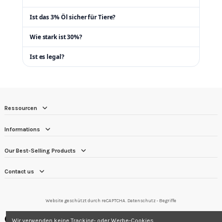
Ist das 3% Öl sicher für Tiere?
Wie stark ist 30%?
Ist es legal?
Ressourcen
Informations
Our Best-Selling Products
Contact us
Website geschützt durch reCAPTCHA.
Datenschutz
-
Begriffe
Händler zugelassen von Gesellschaft für Garantierte Bewertungen,
Wir verwenden keine Tracking- oder Werbe-Cookies.