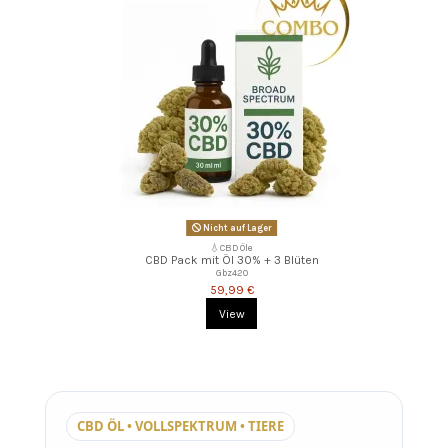
Nicht auf Lager
💧CBD Öle
CBD Pack mit Öl 30% + 3 Blüten
Gbz420
59,99 €
View
CBD ÖL • VOLLSPEKTRUM • TIERE