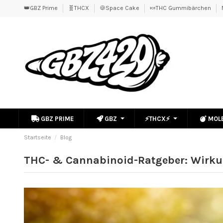
👑GBZ Prime
🧬THCX
🍪Space Cake
🍬THC Gummibärchen
GBZ PRIME
GBZ
⚡THCX⚡
MOL
Startseite
Blog
THC- & Cannabinoid-Ratgeber: Wirku