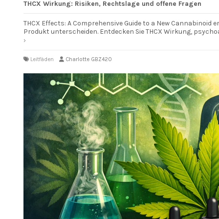
THCX Wirkung: Risiken, Rechtslage und offene Fragen
THCX Effects: A Comprehensive Guide to a New Cannabinoid erk
Produkt unterscheiden. Entdecken Sie THCX Wirkung, psychoa
Leitfäden
Charlotte GBZ420