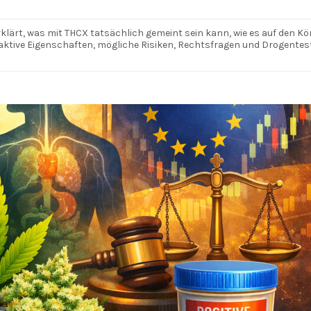
lärt, was mit THCX tatsächlich gemeint sein kann, wie es auf den Kö
ktive Eigenschaften, mögliche Risiken, Rechtsfragen und Drogentest