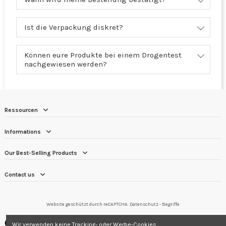
Ist die Verpackung diskret?
Können eure Produkte bei einem Drogentest
nachgewiesen werden?
Ressourcen
Informations
Our Best-Selling Products
Contact us
Website geschützt durch reCAPTCHA.
Datenschutz
-
Begriffe
Händler zugelassen von Gesellschaft für Garantierte Bewertungen,
Wir verwenden keine Tracking- oder Werbe-Cookies.