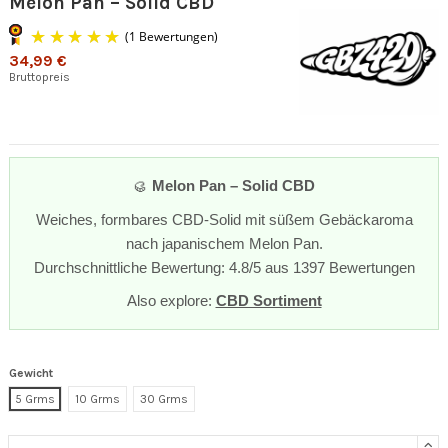
Melon Pan – Solid CBD
34,99 €
Bruttopreis
🥮
Melon Pan – Solid CBD
(1 Bewertungen)
Weiches, formbares CBD-Solid mit süßem Gebäckaroma
nach japanischem Melon Pan.
Durchschnittliche Bewertung: 4.8/5 aus 1397 Bewertungen
Also explore:
CBD Sortiment
Gewicht
5 Grms
10 Grms
30 Grms