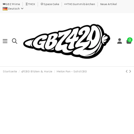
👑GBZ Prime
🧬THCX
🍪Space Cake
🍬THC Gummibärchen
Neue Artikel
Deutsch
0
Startseite
🌿CBD Blüten & Harze
Melon Pan – Solid CBD