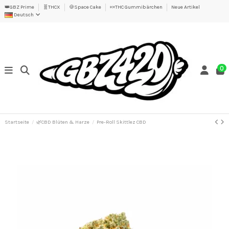
👑GBZ Prime
🧬THCX
🍪Space Cake
🍬THC Gummibärchen
Neue Artikel
Deutsch
0
Startseite
🌿CBD Blüten & Harze
Pre-Roll Skittlez CBD