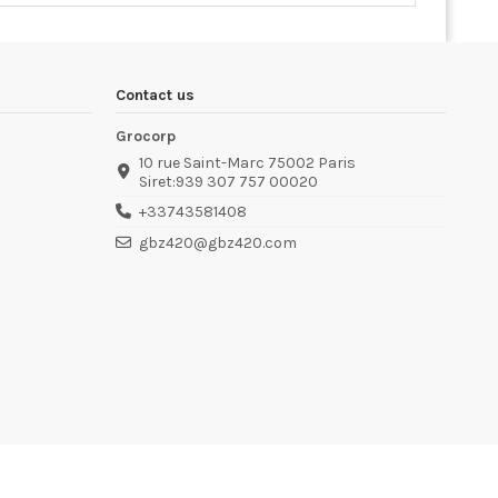
Contact us
Grocorp
10 rue Saint-Marc 75002 Paris
Siret:939 307 757 00020
+33743581408
gbz420@gbz420.com