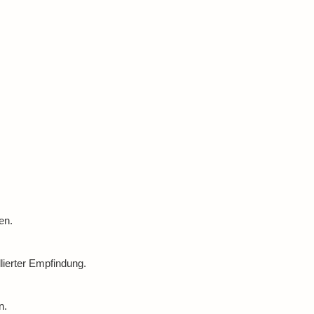
en.
lierter Empfindung.
n.