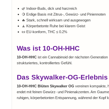
🌿 Indoor-Buds, dick und harzreich
🍋 Erdige Basis mit Zitrus-, Gewürz- und Piniennoten
🔥 Stark, schnell wirksam und ausgewogen
🧘 Körperbetonte Ruhe bei klarem Geist
📜 EU-konform, THC ≤ 0.2%
Was ist 10-OH-HHC
10-OH-HHC
ist ein Cannabinoid der nächsten Generation mi
strukturiertes, kontrolliertes Gefühl.
Das Skywalker-OG-Erlebnis
10-OH-HHC Blüten Skywalker OG
vereinen kompakte, ha
endet mit feinen Gewürz- und Pinienakzenten. Am Gaumen bl
ruhigen, körperbetonten Entspannung, während der Kopf klar 