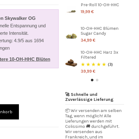
Pre-Roll 10-OH-HHC
19,99 €
en Skywalker OG
chnelle Entspannung und
10-OH-HHC Blümen
ierte Intensität.
Sugar Candy
34,99 €
rtung: 4.9/5 aus 1694
ngen
10-OH-HHC Harz 3x
Filtered
tere 10-OH-HHC Blüten
(3)
39,99 €
🚀 Schnelle und
Zuverlässige Lieferung
📦 Wir versenden am selben
enkorb
Tag, wenn möglich! Alle
Lieferungen werden mit
Colissimo 🚚 durchgeführt.
Wir versenden aus
Frankreich, und im