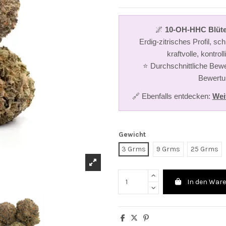
🌌
10-OH-HHC Blüt
Erdig-zitrisches Profil, s
kraftvolle, kontroll
⭐ Durchschnittliche Bewe
Bewertu
🔗 Ebenfalls entdecken:
Wei
Gewicht
3 Grms
9 Grms
25 Grms
In den War