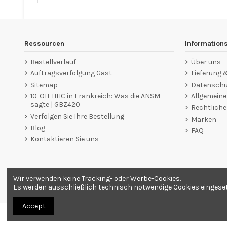
Ressourcen
Information
Bestellverlauf
Über uns
Auftragsverfolgung Gast
Lieferung
Sitemap
Datenschut
10-OH-HHC in Frankreich: Was die ANSM
Allgemein
sagte | GBZ420
Rechtliche
Verfolgen Sie Ihre Bestellung
Marken
Blog
FAQ
Kontaktieren Sie uns
Wir verwenden keine Tracking- oder Werbe-Cookies.
Händler zugelassen von Gesellschaft für Garantierte Bewer
Es werden ausschließlich technisch notwendige Cookies eingesetzt
Accept
Alle Produkte werden als Souvenirs verkauft. Bestellung nur ab 18 Jahren