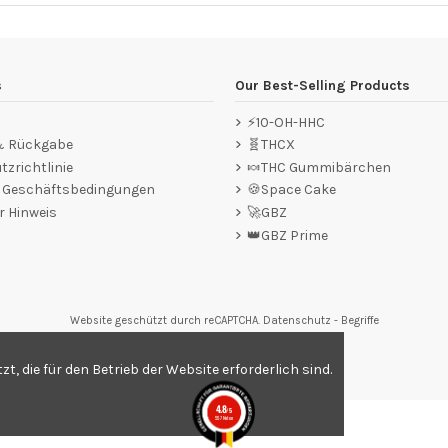
s
Our Best-Selling Products
⚡10-OH-HHC
 & Rückgabe
🧬THCX
zrichtlinie
🍬THC Gummibärchen
e Geschäftsbedingungen
🍪Space Cake
r Hinweis
🚀GBZ
👑GBZ Prime
Website geschützt durch reCAPTCHA.
Datenschutz
-
Begriffe
tungen,
Klicken Sie hier
.
, die für den Betrieb der Website erforderlich sind.
4.8
/5
557 Noten
.