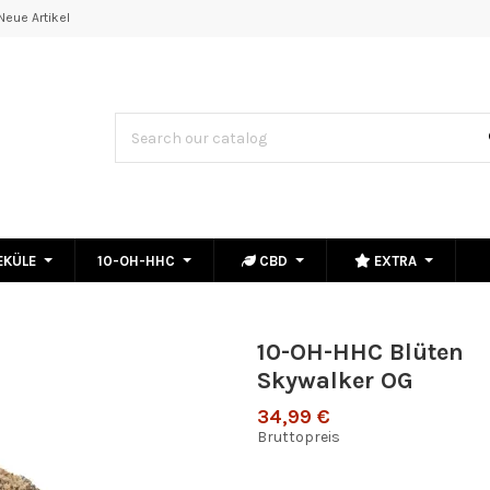
Neue Artikel
EKÜLE
10-OH-HHC
CBD
EXTRA
10-OH-HHC Blüten
Skywalker OG
34,99 €
Bruttopreis