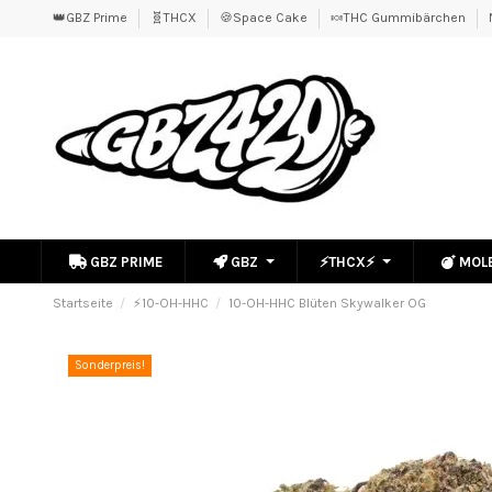
👑GBZ Prime
🧬THCX
🍪Space Cake
🍬THC Gummibärchen
GBZ PRIME
GBZ
⚡THCX⚡
MOL
Startseite
⚡10-OH-HHC
10-OH-HHC Blüten Skywalker OG
Sonderpreis!