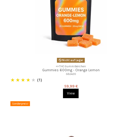
Nicht auf Lager
🍬THC Gummibärchen
Gummies 600mg - Orange Lemon
Gbz420
(1)
59,99 €
View
Sonderpreis!