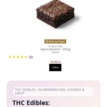
Nicht auf Lager
🍪Space Cake
Space Brownie - 50mg
Gbz420
(2)
19,99 €
View
THC EDIBLES • GUMMIBÄRCHEN, COOKIES &
SIRUP
THC Edibles: