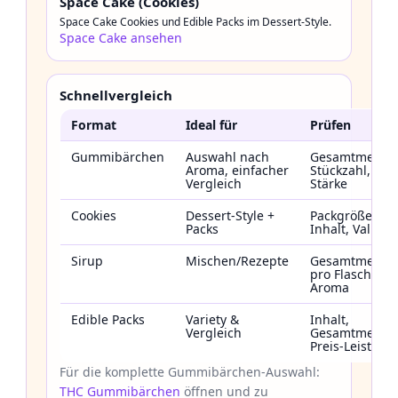
Space Cake (Cookies)
Space Cake Cookies und Edible Packs im Dessert-Style.
Space Cake ansehen
Schnellvergleich
Format
Ideal für
Prüfen
Gummibärchen
Auswahl nach
Gesamtmenge
Aroma, einfacher
Stückzahl,
Vergleich
Stärke
Cookies
Dessert-Style +
Packgröße,
Packs
Inhalt, Value
Sirup
Mischen/Rezepte
Gesamtmenge
pro Flasche,
Aroma
Edible Packs
Variety &
Inhalt,
Vergleich
Gesamtmenge
Preis-Leistung
Für die komplette Gummibärchen-Auswahl:
THC Gummibärchen
öffnen und zu