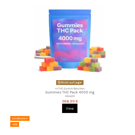
Nicht auf Lager
🍬THC Gummibärchen
Gummies THC Pack 4000 mg
Gbz420
368,99 €
View
Sonderpreis!
-50%