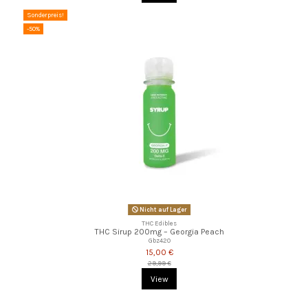
Sonderpreis!
-50%
Nicht auf Lager
THC Edibles
THC Sirup 200mg – Georgia Peach
Gbz420
15,00 €
29,99 €
View