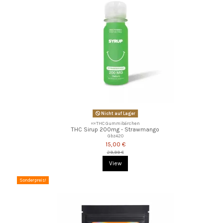
Nicht auf Lager
🍬THC Gummibärchen
THC Sirup 200mg - Strawmango
Gbz420
15,00 €
29,99 €
View
Sonderpreis!