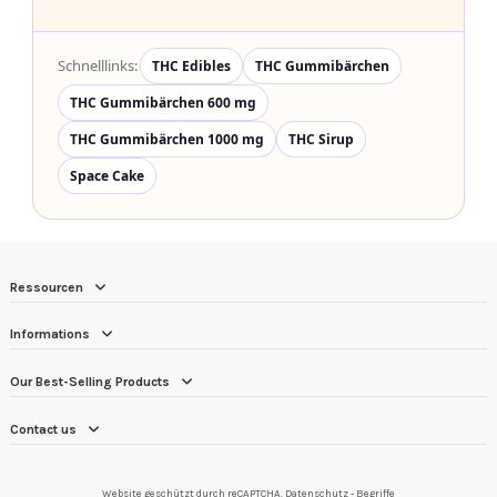
Schnelllinks:
THC Edibles
THC Gummibärchen
THC Gummibärchen 600 mg
THC Gummibärchen 1000 mg
THC Sirup
Space Cake
Ressourcen
Informations
Our Best-Selling Products
Contact us
Website geschützt durch reCAPTCHA.
Datenschutz
-
Begriffe