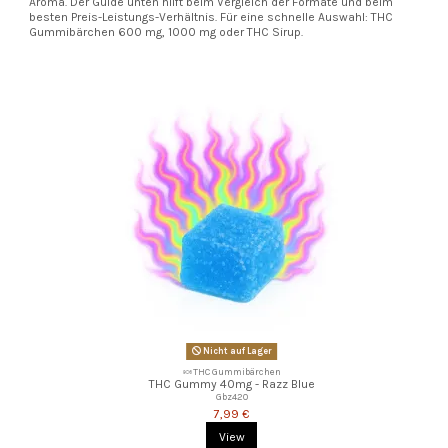
Aroma. Der Guide unten hilft beim Vergleich der Formate und beim
besten Preis-Leistungs-Verhältnis. Für eine schnelle Auswahl: THC
Gummibärchen 600 mg, 1000 mg oder THC Sirup.
Nicht auf Lager
🍬THC Gummibärchen
THC Gummy 40mg - Razz Blue
Gbz420
7,99 €
View