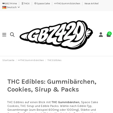
👑GBZ Prime
🧬THCX
🍪Space Cake
🍬THC Gummibärchen
Neue Artikel
Deutsch
0
Startseite
🍬THC Gummibärchen
THC Edibles
THC Edibles: Gummibärchen,
Cookies, Sirup & Packs
THC Edibles auf einen Blick mit
THC Gummibärchen
, Space Cake
Cookies, THC Sirup und Edible Packs. Wähle nach Edible-Typ,
Gesamtmenge (zum Beispiel 600mg oder 1000mg), Stärke und