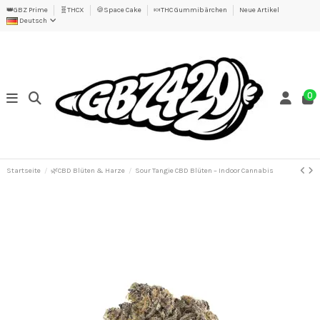
👑GBZ Prime
🧬THCX
🍪Space Cake
🍬THC Gummibärchen
Neue Artikel
Deutsch
0
Startseite
🌿CBD Blüten & Harze
Sour Tangie CBD Blüten – Indoor Cannabis