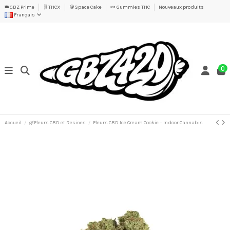
👑GBZ Prime
🧬THCX
🍪Space Cake
🍬 Gummies THC
Nouveaux produits
Français
0
Accueil
🌿Fleurs CBD et Resines
Fleurs CBD Ice Cream Cookie – Indoor Cannabis