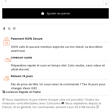
Ajouter au panier
Paiement 100% Secure
100% safe et aucune mention explicite sur ton relevé. La discrétion
avant tout.
Livraison suivie
Préparation rapide et suivi en temps réel. Colis neutre, sans odeur et
ultrat-discret.
Retours 14 jours
Pas de prise de tête. Un souci avec ta commande ? T'as 14 jours pour
changer d'avis (UE).
🚀 Livraison Rapide et Fiable
📦 Nous expédions le jour même lorsque cela est possible ! Toutes les
livraisons sont effectuées avec Colissimo 🚚. Nous expédions depuis la
France, et en général, les commandes arrivent sous 24 à 48 heures ⏱️.