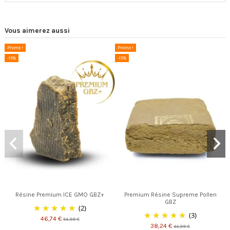
Vous aimerez aussi
Promo !
Promo !
-15%
-15%
Résine Premium ICE GMO GBZ+
Premium Résine Supreme Pollen
GBZ
(2)
(3)
46,74 €
54,99 €
38,24 €
44,99 €