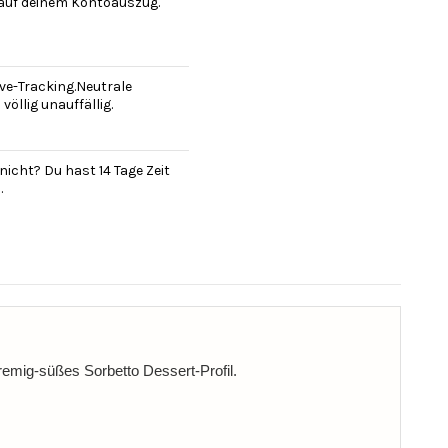
 auf deinem Kontoauszug.
ve-Tracking.Neutrale
öllig unauffällig.
nicht? Du hast 14 Tage Zeit
.
remig-süßes Sorbetto Dessert-Profil.