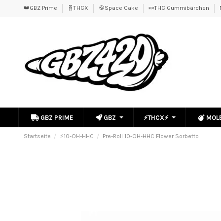
👑GBZ Prime
🧬THCX
🍪Space Cake
🍬THC Gummibärchen
GBZ PRIME
GBZ
⚡THCX⚡
MOL
Startseite
⚡10-OH-HHC
Pre-Roll 10-OH-HHC Flower Sorbetto