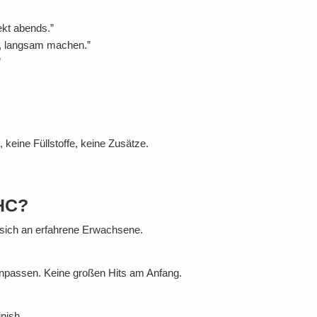
ekt abends.”
be, langsam machen.”
”
eine Füllstoffe, keine Zusätze.
HHC?
t sich an erfahrene Erwachsene.
anpassen. Keine großen Hits am Anfang.
nish.