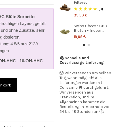
Filtered
(3)
39,99 €
HC Blüte Sorbetto
fruchtigen Layers, gefüllt
Swiss Cheese CBD
 und ohne Zusätze, sehr
Blüten – Indoor...
19,99 €
ig dosieren.
tung: 4.8/5 aus 2139
ngen
🚀 Schnelle und
0-OH-HHC
·
10-OH-HHC
Zuverlässige Lieferung
📦 Wir versenden am selben
Tag, wenn möglich! Alle
Lieferungen werden mit
enkorb
Colissimo 🚚 durchgeführt.
Wir versenden aus
Frankreich, und im
Allgemeinen kommen die
Bestellungen innerhalb von
24 bis 48 Stunden an ⏱️.