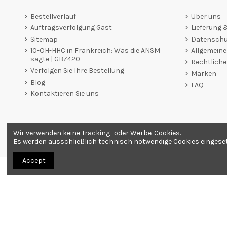
Bestellverlauf
Über uns
Auftragsverfolgung Gast
Lieferung
Sitemap
Datenschut
10-OH-HHC in Frankreich: Was die ANSM
Allgemein
sagte | GBZ420
Rechtliche
Verfolgen Sie Ihre Bestellung
Marken
Blog
FAQ
Kontaktieren Sie uns
Wir verwenden keine Tracking- oder Werbe-Cookies.
Händler zugelassen von Gesellschaft für Garantierte Bewer
Es werden ausschließlich technisch notwendige Cookies eingesetzt
Accept
Alle Produkte werden als Souvenirs verkauft. Bestellung nur ab 18 Jahren