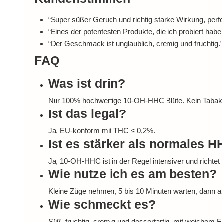
“Super süßer Geruch und richtig starke Wirkung, perf
“Eines der potentesten Produkte, die ich probiert ha
“Der Geschmack ist unglaublich, cremig und fruchtig.
FAQ
Was ist drin?
Nur 100% hochwertige 10-OH-HHC Blüte. Kein Tabak, k
Ist das legal?
Ja, EU-konform mit THC ≤ 0,2%.
Ist es stärker als normales 
Ja, 10-OH-HHC ist in der Regel intensiver und richte
Wie nutze ich es am besten?
Kleine Züge nehmen, 5 bis 10 Minuten warten, dann 
Wie schmeckt es?
Süß, fruchtig, cremig und dessertartig, mit weichem Fi