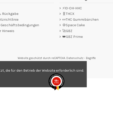
⚡10-OH-HHC
 & Rückgabe
🧬THCX
zrichtlinie
🍬THC Gummibärchen
e Geschäftsbedingungen
🍪Space Cake
r Hinweis
🚀GBZ
👑GBZ Prime
Website geschützt durch reCAPTCHA.
Datenschutz
-
Begriffe
tungen,
Klicken Sie hier
.
, die für den Betrieb der Website erforderlich sind.
4.8
/5
561 Noten
.