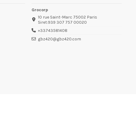
Grocorp
10 rue Saint-Marc 75002 Paris
Siret:939 307 757 00020
+33743581408
gbz420@gbz420.com