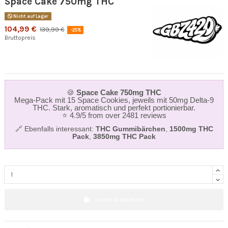
Space Cake 750mg THC
Nicht auf Lager
104,99 €
139,99 €
-25%
Bruttopreis
🍪
Space Cake 750mg THC
Mega‑Pack mit 15 Space Cookies, jeweils mit 50mg Delta‑9
THC. Stark, aromatisch und perfekt portionierbar.
⭐ 4.9/5 from over 2481 reviews
🔗 Ebenfalls interessant:
THC Gummibärchen
,
1500mg THC
Pack
,
3850mg THC Pack
In den Warenkorb