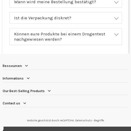
Wann wird meine Bestellung bestätigt?
Ist die Verpackung diskret?
Können eure Produkte bei einem Drogentest
nachgewiesen werden?
Ressourcen
Informations
Our Best-Selling Products
Contact us
Website geschützt durch reCAPTCHA.
Datenschutz
-
Begriffe
Händler zugelassen von Gesellschaft für Garantierte Bewertungen,