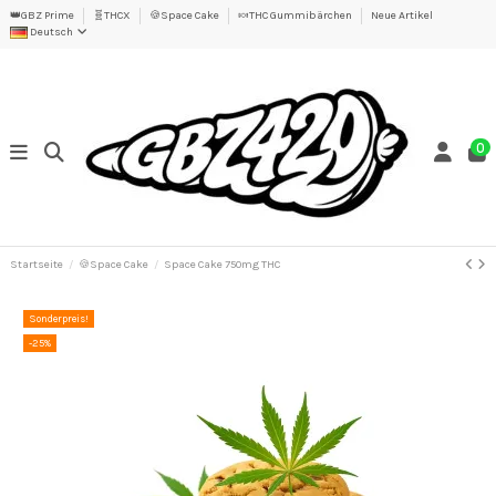
👑GBZ Prime
🧬THCX
🍪Space Cake
🍬THC Gummibärchen
Neue Artikel
Deutsch
0
Startseite
🍪Space Cake
Space Cake 750mg THC
Sonderpreis!
-25%