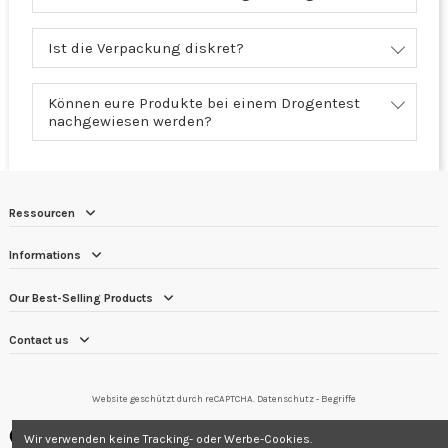
Ist die Verpackung diskret?
Können eure Produkte bei einem Drogentest
nachgewiesen werden?
Ressourcen
Informations
Our Best-Selling Products
Contact us
Website geschützt durch reCAPTCHA.
Datenschutz
-
Begriffe
Händler zugelassen von Gesellschaft für Garantierte Bewertungen,
Wir verwenden keine Tracking- oder Werbe-Cookies.