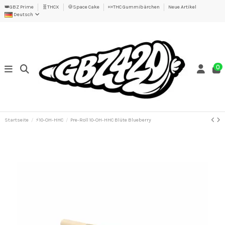
👑GBZ Prime
🧬THCX
🍪Space Cake
🍬THC Gummibärchen
Neue Artikel
Deutsch
0
Startseite
⚡10-OH-HHC
Pre-Roll 10-OH-HHC Blüte Blueberry