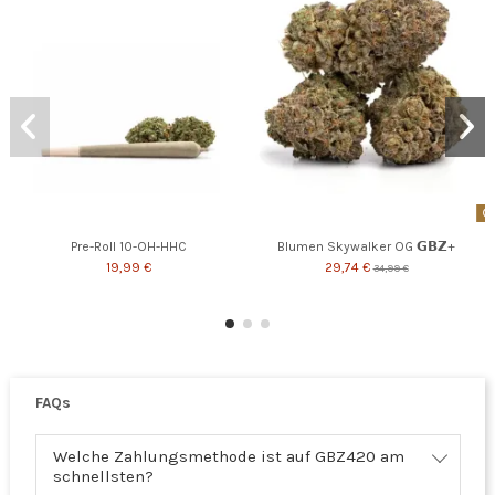
Pre-Roll 10-OH-HHC
Blumen Skywalker OG 𝗚𝗕𝗭+
19,99 €
29,74 €
34,99 €
FAQs
Welche Zahlungsmethode ist auf GBZ420 am
schnellsten?