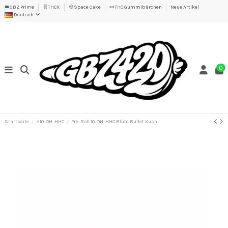
👑GBZ Prime
🧬THCX
🍪Space Cake
🍬THC Gummibärchen
Neue Artikel
Deutsch
0
Startseite
⚡10-OH-HHC
Pre-Roll 10-OH-HHC Blüte Bullet Kush