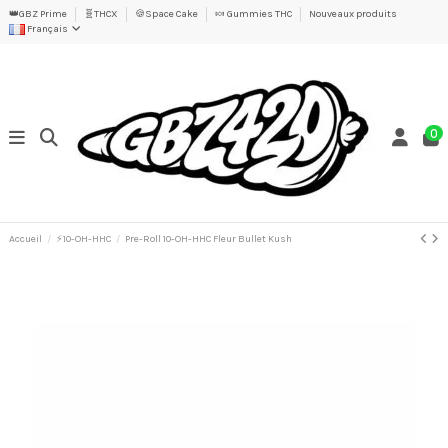
👑GBZ Prime
🧬THCX
🍪Space Cake
🍬 Gummies THC
Nouveaux produits
Français
0
Accueil
⚡10-OH-HHC
Pre-Roll 10-OH-HHC Fleur Bullet Kush