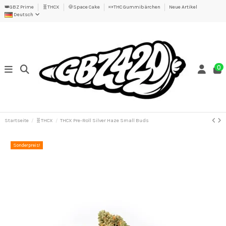
👑GBZ Prime
🧬THCX
🍪Space Cake
🍬THC Gummibärchen
Neue Artikel
Deutsch
0
Startseite
🧬THCX
THCX Pre-Roll Silver Haze Small Buds
Sonderpreis!