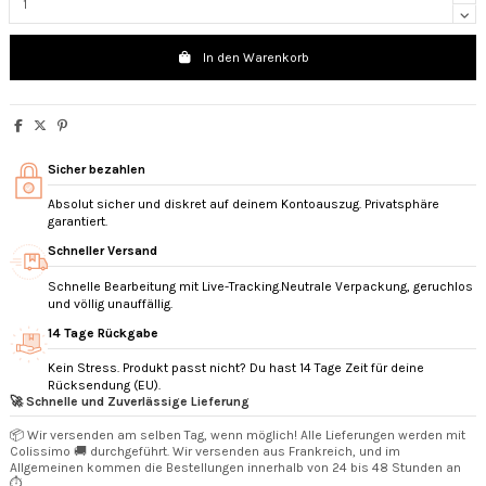
In den Warenkorb
Sicher bezahlen
Absolut sicher und diskret auf deinem Kontoauszug. Privatsphäre
garantiert.
Schneller Versand
Schnelle Bearbeitung mit Live-Tracking.Neutrale Verpackung, geruchlos
und völlig unauffällig.
14 Tage Rückgabe
Kein Stress. Produkt passt nicht? Du hast 14 Tage Zeit für deine
Rücksendung (EU).
🚀 Schnelle und Zuverlässige Lieferung
📦 Wir versenden am selben Tag, wenn möglich! Alle Lieferungen werden mit
Colissimo 🚚 durchgeführt. Wir versenden aus Frankreich, und im
Allgemeinen kommen die Bestellungen innerhalb von 24 bis 48 Stunden an
⏱️.