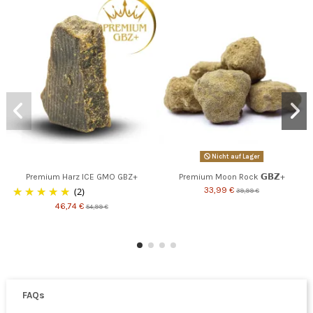
Nicht auf Lager
Premium Harz ICE GMO GBZ+
Premium Moon Rock 𝗚𝗕𝗭+
(2)
33,99 €
39,99 €
46,74 €
54,99 €
FAQs