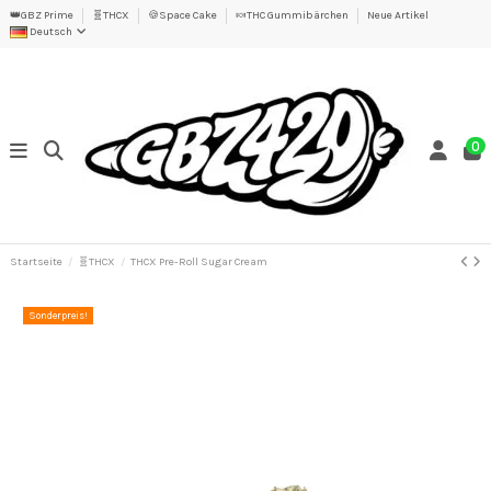
👑GBZ Prime
🧬THCX
🍪Space Cake
🍬THC Gummibärchen
Neue Artikel
Deutsch
0
Startseite
🧬THCX
THCX Pre-Roll Sugar Cream
Sonderpreis!