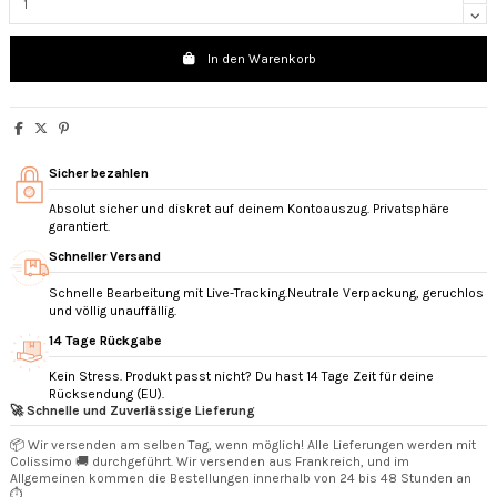
In den Warenkorb
Sicher bezahlen
Absolut sicher und diskret auf deinem Kontoauszug. Privatsphäre
garantiert.
Schneller Versand
Schnelle Bearbeitung mit Live-Tracking.Neutrale Verpackung, geruchlos
und völlig unauffällig.
14 Tage Rückgabe
Kein Stress. Produkt passt nicht? Du hast 14 Tage Zeit für deine
Rücksendung (EU).
🚀 Schnelle und Zuverlässige Lieferung
📦 Wir versenden am selben Tag, wenn möglich! Alle Lieferungen werden mit
Colissimo 🚚 durchgeführt. Wir versenden aus Frankreich, und im
Allgemeinen kommen die Bestellungen innerhalb von 24 bis 48 Stunden an
⏱️.