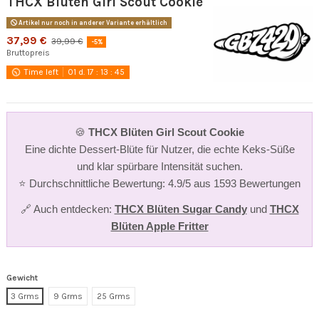
THCX Blüten Girl Scout Cookie
Artikel nur noch in anderer Variante erhältlich
37,99 €
39,99 €
-5%
Bruttopreis
Time left
01
d.
17
:
13
:
45
🍪
THCX Blüten Girl Scout Cookie
Eine dichte Dessert-Blüte für Nutzer, die echte Keks-Süße
und klar spürbare Intensität suchen.
⭐ Durchschnittliche Bewertung: 4.9/5 aus 1593 Bewertungen
🔗 Auch entdecken:
THCX Blüten Sugar Candy
und
THCX
Blüten Apple Fritter
Gewicht
3 Grms
9 Grms
25 Grms