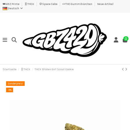
👑GBZ Prime
🧬THCX
🍪Space Cake
🍬THC Gummibärchen
Neue Artikel
Deutsch
0
Startseite
🧬THCX
THCX Blüten Girl Scout Cookie
Sonderpreis!
-5%