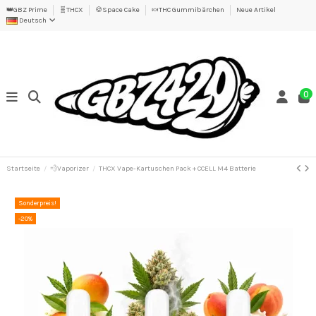
👑GBZ Prime
🧬THCX
🍪Space Cake
🍬THC Gummibärchen
Neue Artikel
Deutsch
0
Startseite
💨Vaporizer
THCX Vape-Kartuschen Pack + CCELL M4 Batterie
Sonderpreis!
-20%