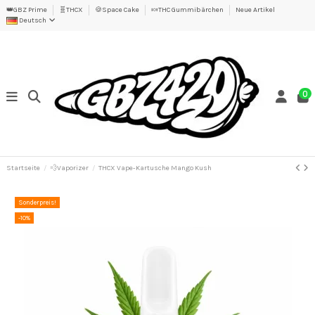
👑GBZ Prime
🧬THCX
🍪Space Cake
🍬THC Gummibärchen
Neue Artikel
Deutsch
0
Startseite
💨Vaporizer
THCX Vape-Kartusche Mango Kush
Sonderpreis!
-10%