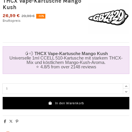
THCX Vape-Kartusche Mango
Kush
26,99 €
29,99 €
-10%
Bruttopreis
🥭💨
THCX Vape-Kartusche Mango Kush
Universelle 1ml CCELL 510-Kartusche mit starkem THCX-
Mix und köstlichem Mango-Kush-Aroma.
⭐ 4.8/5 from over 2148 reviews
In den Warenkorb