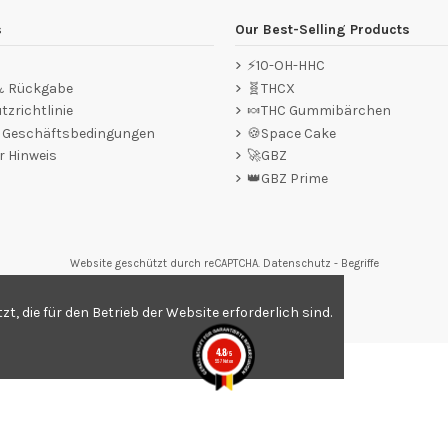
s
Our Best-Selling Products
⚡10-OH-HHC
 & Rückgabe
🧬THCX
zrichtlinie
🍬THC Gummibärchen
e Geschäftsbedingungen
🍪Space Cake
r Hinweis
🚀GBZ
👑GBZ Prime
Website geschützt durch reCAPTCHA.
Datenschutz
-
Begriffe
tungen,
Klicken Sie hier
.
, die für den Betrieb der Website erforderlich sind.
4.8
/5
557 Noten
.