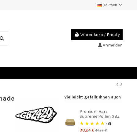
Deutsch
Warenkorb
/
Empty
Anmelden
nade
Vielleicht gefällt Ihnen auch
Premium Harz
Supreme Pollen GBZ
(3)
38,24 €
44,99 €