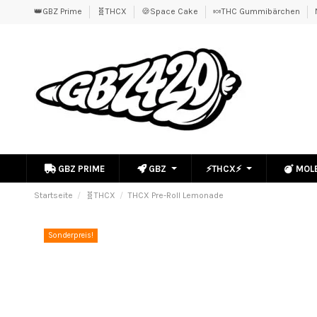
👑GBZ Prime
🧬THCX
🍪Space Cake
🍬THC Gummibärchen
GBZ PRIME
GBZ
⚡THCX⚡
MOL
Startseite
🧬THCX
THCX Pre-Roll Lemonade
Sonderpreis!