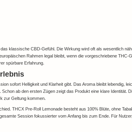
 das klassische CBD-Gefühl. Die Wirkung wird oft als wesentlich näh
europäischen Rahmen legal bleibt, wenn die vorgeschriebene THC-Gre
rer spürbare Erfahrung.
rlebnis
sion sofort Helligkeit und Klarheit gibt. Das Aroma bleibt lebendig, le
le. Schon ab den ersten Zügen zeigt das Produkt eine klare Identität. D
rk zur Geltung kommen.
ed. THCX Pre-Roll Lemonade besteht aus 100% Blüte, ohne Tabak, o
 gesamte Session fokussierter vom Anfang bis zum Ende. Für Nutzer,