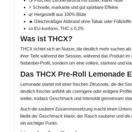
🍋 Frisches Zitronenaroma mit süßer, klarer Note
⚡ Schnelle, markante und gut spürbare Effekte
🌿 Hergestellt aus 100% Blüte
🔥 Gleichmäßiger Abbrand ohne Tabak oder Füllstoffe
📜 EU-konform, THC ≤ 0.2%
Was ist THCX?
THCX richtet sich an Nutzer, die deutlich mehr suchen als
ihrer Tiefe während der Session, während das Produkt im 
Nebenbei-Profil, sondern um eine vollere, stärkere und kla
Das THCX Pre-Roll Lemonade E
Lemonade startet mit einer frischen Zitrusnote, die der Ses
deutlich frischer anfühlt als cremigere oder erdigere Profi
weiter, sodass Geschmack und Intensität gemeinsam sta
Auch die saubere Zusammensetzung macht einen Unterschi
bleibt der Geschmack klarer, der Rauch sauberer und die
ein wichtiger Punkt.