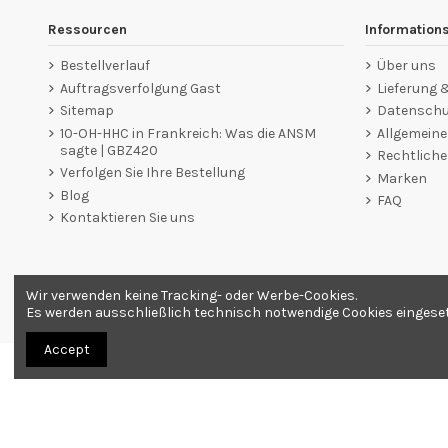
Ressourcen
Information
Bestellverlauf
Über uns
Auftragsverfolgung Gast
Lieferung
Sitemap
Datenschut
10-OH-HHC in Frankreich: Was die ANSM
Allgemein
sagte | GBZ420
Rechtliche
Verfolgen Sie Ihre Bestellung
Marken
Blog
FAQ
Kontaktieren Sie uns
Wir verwenden keine Tracking- oder Werbe-Cookies.
Händler zugelassen von Gesellschaft für Garantierte Bewer
Es werden ausschließlich technisch notwendige Cookies eingesetzt
Accept
Alle Produkte werden als Souvenirs verkauft. Bestellung nur ab 18 Jahren