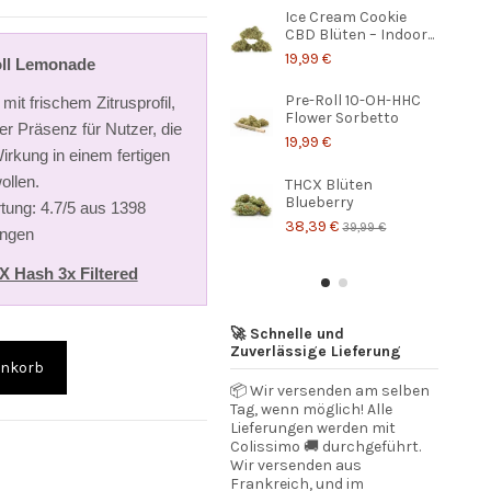
Ice Cream Cookie
CBD Blüten – Indoor...
19,99 €
ll Lemonade
Pre-Roll 10-OH-HHC
mit frischem Zitrusprofil,
Flower Sorbetto
r Präsenz für Nutzer, die
19,99 €
rkung in einem fertigen
ollen.
THCX Blüten
Blueberry
tung: 4.7/5 aus 1398
38,39 €
39,99 €
ngen
 Hash 3x Filtered
🚀 Schnelle und
Zuverlässige Lieferung
enkorb
📦 Wir versenden am selben
Tag, wenn möglich! Alle
Lieferungen werden mit
Colissimo 🚚 durchgeführt.
Wir versenden aus
Frankreich, und im