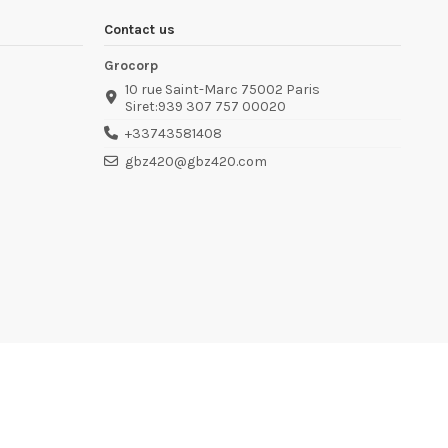
Contact us
Grocorp
10 rue Saint-Marc 75002 Paris
Siret:939 307 757 00020
+33743581408
gbz420@gbz420.com