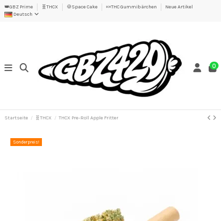
👑GBZ Prime
🧬THCX
🍪Space Cake
🍬THC Gummibärchen
Neue Artikel
Deutsch
0
Startseite
🧬THCX
THCX Pre-Roll Apple Fritter
Sonderpreis!