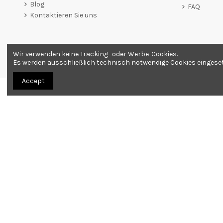
Blog
FAQ
Kontaktieren Sie uns
Wir verwenden keine Tracking- oder Werbe-Cookies.
Händler zugelassen von Gesellschaft für Garantierte Bewer
Es werden ausschließlich technisch notwendige Cookies eingesetzt
Accept
Alle Produkte werden als Souvenirs verkauft. Bestellung nur ab 18 Jahren