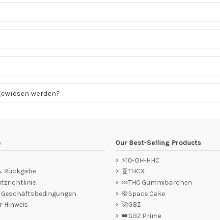
gewiesen werden?
s
Our Best-Selling Products
⚡10-OH-HHC
 & Rückgabe
🧬THCX
zrichtlinie
🍬THC Gummibärchen
e Geschäftsbedingungen
🍪Space Cake
r Hinweis
🚀GBZ
👑GBZ Prime