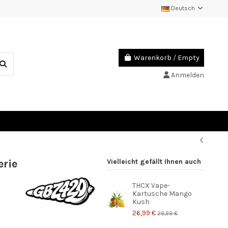
Deutsch
Warenkorb
/
Empty
Anmelden
rie
Vielleicht gefällt Ihnen auch
THCX Vape-
Kartusche Mango
Kush
26,99 €
29,99 €