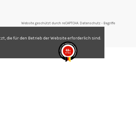
Website geschützt durch reCAPTCHA.
Datenschutz
-
Begriffe
tungen,
Klicken Sie hier
.
, die für den Betrieb der Website erforderlich sind.
4.8
/5
557 Noten
.