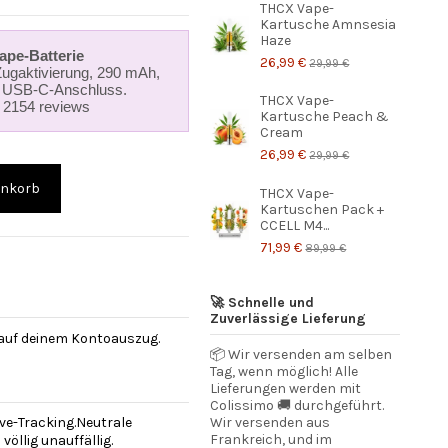
THCX Vape-
Kartusche Amnsesia
Haze
pe-Batterie
26,99 €
29,99 €
Zugaktivierung, 290 mAh,
 USB‑C-Anschluss.
THCX Vape-
r 2154 reviews
Kartusche Peach &
Cream
26,99 €
29,99 €
enkorb
THCX Vape-
Kartuschen Pack +
CCELL M4...
71,99 €
89,99 €
🚀 Schnelle und
Zuverlässige Lieferung
 auf deinem Kontoauszug.
📦 Wir versenden am selben
Tag, wenn möglich! Alle
Lieferungen werden mit
Colissimo 🚚 durchgeführt.
ve-Tracking.Neutrale
Wir versenden aus
Frankreich, und im
öllig unauffällig.