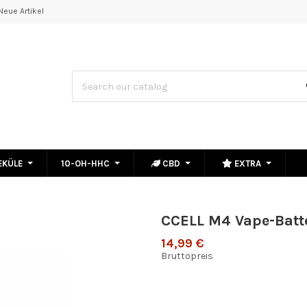
Neue Artikel
EKÜLE
10-OH-HHC
CBD
EXTRA
CCELL M4 Vape-Batte
14,99 €
Bruttopreis