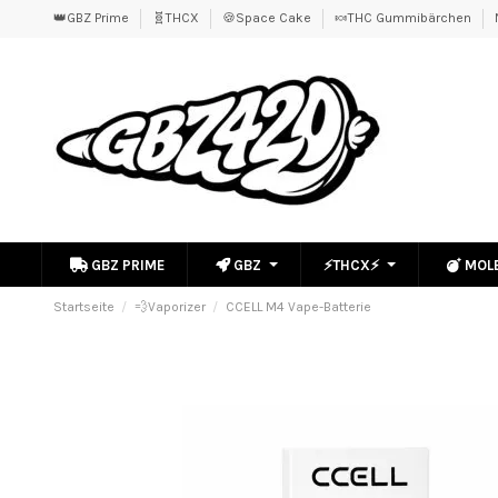
👑GBZ Prime
🧬THCX
🍪Space Cake
🍬THC Gummibärchen
GBZ PRIME
GBZ
⚡THCX⚡
MOL
Startseite
💨Vaporizer
CCELL M4 Vape-Batterie