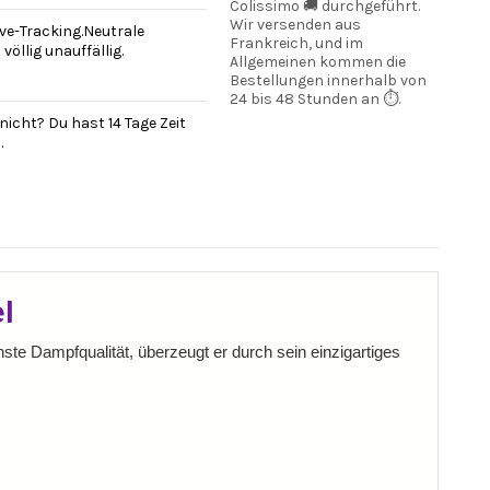
Colissimo 🚚 durchgeführt.
Wir versenden aus
ve-Tracking.Neutrale
Frankreich, und im
öllig unauffällig.
Allgemeinen kommen die
Bestellungen innerhalb von
24 bis 48 Stunden an ⏱️.
nicht? Du hast 14 Tage Zeit
.
l
hste Dampfqualität, überzeugt er durch sein einzigartiges