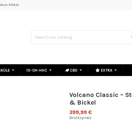
Neue Artikel
EKÜLE
10-OH-HHC
CBD
EXTRA
Volcano Classic – St
& Bickel
399,99 €
Bruttopreis