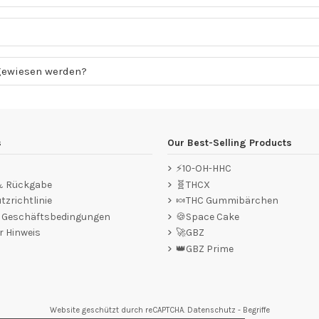
gewiesen werden?
s
Our Best-Selling Products
⚡10-OH-HHC
 & Rückgabe
🧬THCX
zrichtlinie
🍬THC Gummibärchen
e Geschäftsbedingungen
🍪Space Cake
r Hinweis
🚀GBZ
👑GBZ Prime
Website geschützt durch reCAPTCHA.
Datenschutz
-
Begriffe