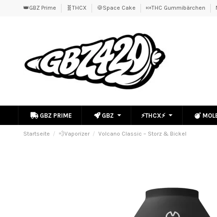
👑GBZ Prime
🧬THCX
🍪Space Cake
🍬THC Gummibärchen
GBZ PRIME
GBZ
⚡THCX⚡
MOL
Startseite
💨Vaporizer
Volcano Classic – Storz & Bickel