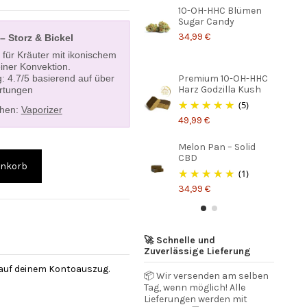
10-OH-HHC Blümen
Sugar Candy
34,99 €
– Storz & Bickel
für Kräuter mit ikonischem
iner Konvektion.
: 4.7/5 basierend auf über
Premium 10-OH-HHC
Harz Godzilla Kush
rtungen
(5)
ehen:
Vaporizer
49,99 €
Melon Pan – Solid
CBD
enkorb
(1)
34,99 €
🚀 Schnelle und
Zuverlässige Lieferung
 auf deinem Kontoauszug.
📦 Wir versenden am selben
Tag, wenn möglich! Alle
Lieferungen werden mit