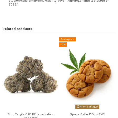
studien/studien-ab-1997/suchtpraevention/drogenaffinitaetsstudie-
2025/
Related products
Sonderpreis!
-20%
Nicht auf Lager
Sour Tangie CBD Blüten – Indoor
Space Cake 150mg THC