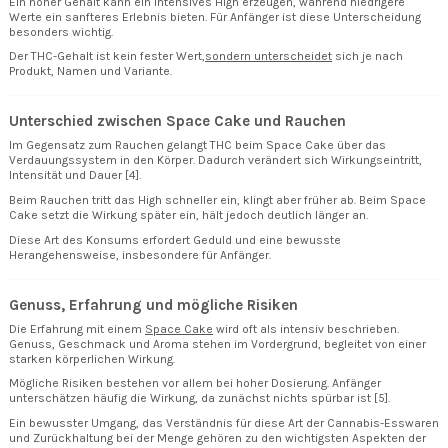
Ein hoher Gehalt kann ein intensives High erzeugen, während niedrigere
Werte ein sanfteres Erlebnis bieten. Für Anfänger ist diese Unterscheidung
besonders wichtig.
Der THC-Gehalt ist kein fester Wert,
sondern unterscheidet
sich je nach
Produkt, Namen und Variante.
Unterschied zwischen Space Cake und Rauchen
Im Gegensatz zum Rauchen gelangt THC beim Space Cake über das
Verdauungssystem in den Körper. Dadurch verändert sich Wirkungseintritt,
Intensität und Dauer [4].
Beim Rauchen tritt das High schneller ein, klingt aber früher ab. Beim Space
Cake setzt die Wirkung später ein, hält jedoch deutlich länger an.
Diese Art des Konsums erfordert Geduld und eine bewusste
Herangehensweise, insbesondere für Anfänger.
Genuss, Erfahrung und mögliche Risiken
Die Erfahrung mit einem
Space Cake
wird oft als intensiv beschrieben.
Genuss, Geschmack und Aroma stehen im Vordergrund, begleitet von einer
starken körperlichen Wirkung.
Mögliche Risiken bestehen vor allem bei hoher Dosierung. Anfänger
unterschätzen häufig die Wirkung, da zunächst nichts spürbar ist [5].
Ein bewusster Umgang, das Verständnis für diese Art der Cannabis-Esswaren
und Zurückhaltung bei der Menge gehören zu den wichtigsten Aspekten der