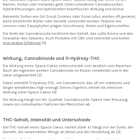
Namen, Sorten oder Varianten geht. Unterschiedliche Cannabissorten,
Hybrid-Kreuzungen und Hybridsorten beeinflussen Wirkung und Aroma.
Bekannte Sorten wie Girl Scout Cookies oder Snow Lotus werden oft genannt,
wenn bestimmte Blüten oder Genetik verwendet werden. Terpene wie
Limonen oder Caryophyllen prägen Geschmack, Noten und Eigenschaften.
Die Wahl der Cannabissorte bestimmt den Gehalt, das süße Aroma und den
Charakter des Gebäcks. Auch Produkte mit CBD sind verbreitet und bieten
eine andere Erfahrung
[3].
Wirkung, Cannabinoide und 11-Hydroxy-THC
Die Wirkung eines Space Cakes unterscheidet sich deutlich vom Rauchen.
Nach der Ingestion werden Cannabinoide im Körper verarbeitet und in der
Leber umgewandelt [2].
Dabei entsteht 11-Hydroxy-THC, ein Cannabinoid, das oft ein stärkeres und
länger anhaltendes High erzeugt. Dieses Ergebnis erklärt die intensive
Wirkung vieler Space Cakes [4].
Die Wirkung hängt von Art, Qualität, Cannabissorte, Hybrid oder Kreuzung
sowie von individuellen Faktoren der Menschen ab.
THC-Gehalt, Intensität und Unterschiede
Der THC-Gehalt eines Space Cakes variiert stark. Er hängt von der Sorte, der
Genetik, der verwendeten Menge an Weed und der Herstellung ab [2].