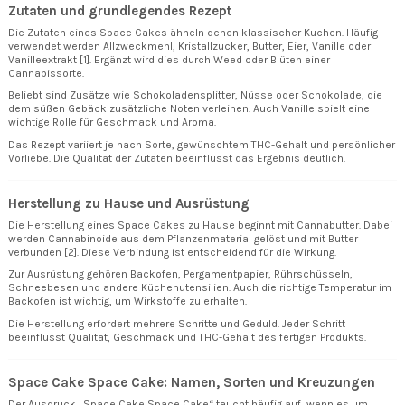
Zutaten und grundlegendes Rezept
Die Zutaten eines Space Cakes ähneln denen klassischer Kuchen. Häufig
verwendet werden Allzweckmehl, Kristallzucker, Butter, Eier, Vanille oder
Vanilleextrakt [1]. Ergänzt wird dies durch Weed oder Blüten einer
Cannabissorte.
Beliebt sind Zusätze wie Schokoladensplitter, Nüsse oder Schokolade, die
dem süßen Gebäck zusätzliche Noten verleihen. Auch Vanille spielt eine
wichtige Rolle für Geschmack und Aroma.
Das Rezept variiert je nach Sorte, gewünschtem THC-Gehalt und persönlicher
Vorliebe. Die Qualität der Zutaten beeinflusst das Ergebnis deutlich.
Herstellung zu Hause und Ausrüstung
Die Herstellung eines Space Cakes zu Hause beginnt mit Cannabutter. Dabei
werden Cannabinoide aus dem Pflanzenmaterial gelöst und mit Butter
verbunden [2]. Diese Verbindung ist entscheidend für die Wirkung.
Zur Ausrüstung gehören Backofen, Pergamentpapier, Rührschüsseln,
Schneebesen und andere Küchenutensilien. Auch die richtige Temperatur im
Backofen ist wichtig, um Wirkstoffe zu erhalten.
Die Herstellung erfordert mehrere Schritte und Geduld. Jeder Schritt
beeinflusst Qualität, Geschmack und THC-Gehalt des fertigen Produkts.
Space Cake Space Cake: Namen, Sorten und Kreuzungen
Der Ausdruck „Space Cake Space Cake“ taucht häufig auf, wenn es um