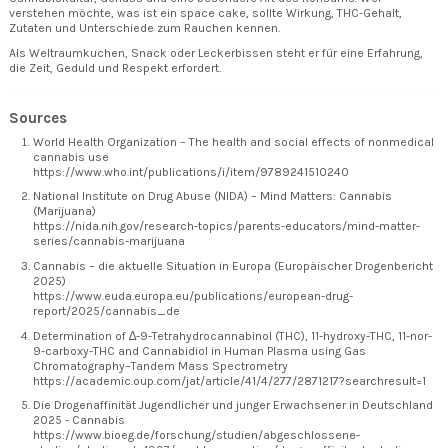
verstehen möchte, was ist ein space cake, sollte Wirkung, THC-Gehalt,
Zutaten und Unterschiede zum Rauchen kennen.
Als Weltraumkuchen, Snack oder Leckerbissen steht er für eine Erfahrung,
die Zeit, Geduld und Respekt erfordert.
Sources
World Health Organization – The health and social effects of nonmedical
cannabis use
https://www.who.int/publications/i/item/9789241510240
National Institute on Drug Abuse (NIDA) – Mind Matters: Cannabis
(Marijuana)
https://nida.nih.gov/research-topics/parents-educators/mind-matter-
series/cannabis-marijuana
Cannabis – die aktuelle Situation in Europa (Europäischer Drogenbericht
2025)
https://www.euda.europa.eu/publications/european-drug-
report/2025/cannabis_de
Determination of ∆-9-Tetrahydrocannabinol (THC), 11-hydroxy-THC, 11-nor-
9-carboxy-THC and Cannabidiol in Human Plasma using Gas
Chromatography–Tandem Mass Spectrometry
https://academic.oup.com/jat/article/41/4/277/2871217?searchresult=1
Die Drogenaffinität Jugendlicher und junger Erwachsener in Deutschland
2025 - Cannabis
https://www.bioeg.de/forschung/studien/abgeschlossene-