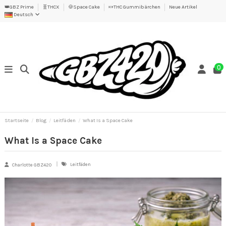
👑GBZ Prime
🧬THCX
🍪Space Cake
🍬THC Gummibärchen
Neue Artikel
Deutsch
0
Startseite
Blog
Leitfäden
What Is a Space Cake
What Is a Space Cake
Leitfäden
Charlotte GBZ420