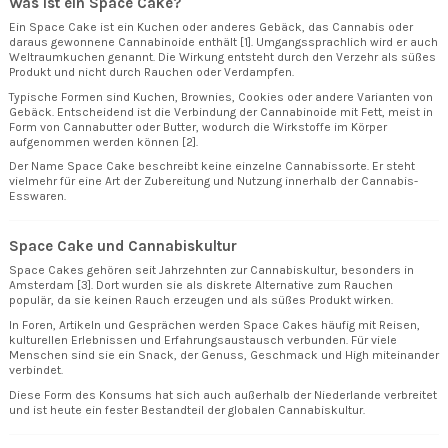
Was ist ein Space Cake?
Ein Space Cake ist ein Kuchen oder anderes Gebäck, das Cannabis oder
daraus gewonnene Cannabinoide enthält [1]. Umgangssprachlich wird er auch
Weltraumkuchen genannt. Die Wirkung entsteht durch den Verzehr als süßes
Produkt und nicht durch Rauchen oder Verdampfen.
Typische Formen sind Kuchen, Brownies, Cookies oder andere Varianten von
Gebäck. Entscheidend ist die Verbindung der Cannabinoide mit Fett, meist in
Form von Cannabutter oder Butter, wodurch die Wirkstoffe im Körper
aufgenommen werden können [2].
Der Name Space Cake beschreibt keine einzelne Cannabissorte. Er steht
vielmehr für eine Art der Zubereitung und Nutzung innerhalb der Cannabis-
Esswaren.
Space Cake und Cannabiskultur
Space Cakes gehören seit Jahrzehnten zur Cannabiskultur, besonders in
Amsterdam [3]. Dort wurden sie als diskrete Alternative zum Rauchen
populär, da sie keinen Rauch erzeugen und als süßes Produkt wirken.
In Foren, Artikeln und Gesprächen werden Space Cakes häufig mit Reisen,
kulturellen Erlebnissen und Erfahrungsaustausch verbunden. Für viele
Menschen sind sie ein Snack, der Genuss, Geschmack und High miteinander
verbindet.
Diese Form des Konsums hat sich auch außerhalb der Niederlande verbreitet
und ist heute ein fester Bestandteil der globalen Cannabiskultur.