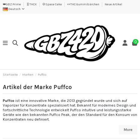
👑GBZ Prime
🧬THCX
🍪Space Cake
🍬THC Gummibärchen
Neue Artikel
Deutsch
0
Startseite
Marken
Puffco
Artikel der Marke Puffco
Puffco
ist eine innovative Marke, die 2013 gegründet wurde und sich auf
Vaporizer für Konzentrate spezialisiert hat. Bekannt für modernes Design und
fortschrittliche Technologie entwickelt Puffco intuitive und leistungsstarke
Geräte wie den bekannten Puffco Peak, der den Standard für den Konsum von
Konzentraten neu definiert.
More