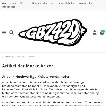
👑GBZ Prime
🧬THCX
🍪Space Cake
🍬THC Gummibärchen
Neue Artikel
Deutsch
0
Startseite
Marken
Arizer
Artikel der Marke Arizer
Arizer – Hochwertige Kräuterverdampfer
Arizer ist ein renommierter kanadischer Hersteller hochwertiger
Kräuterverdampfer, bekannt für Innovation, Zuverlässigkeit und
Benutzerfreundlichkeit. Mit präziser Technik und erstklassigen Materialien
bieten Arizer-Verdampfer eine reine und geschmackvolle Dampferfahrung,
die höchsten Qualitätsstandards entspricht.
Arizer-Verdampfer sind sowohl für den Heimgebrauch als auch für unterwegs
konzipiert und verfügen über fortschrittliche Heiztechnologien, anpassbare