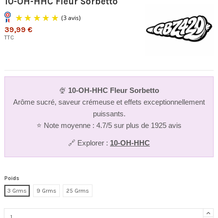
10-OH-HHC Fleur Sorbetto
39,99 €
TTC
🍨
10-OH-HHC Fleur Sorbetto
(3 avis)
Arôme sucré, saveur crémeuse et effets exceptionnellement
puissants.
⭐ Note moyenne : 4.7/5 sur plus de 1925 avis
🔗 Explorer :
10-OH-HHC
Poids
3 Grms
9 Grms
25 Grms