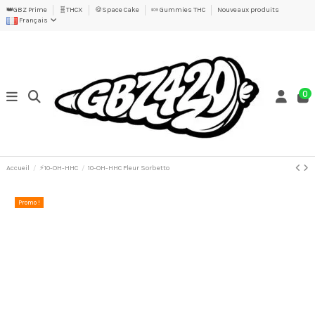
👑GBZ Prime
🧬THCX
🍪Space Cake
🍬 Gummies THC
Nouveaux produits
Français
0
Accueil
⚡10-OH-HHC
10-OH-HHC Fleur Sorbetto
Promo !