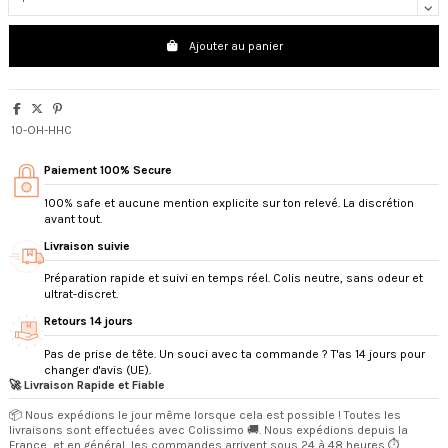
Ajouter au panier
10-OH-HHC
Paiement 100% Secure
100% safe et aucune mention explicite sur ton relevé. La discrétion
avant tout.
Livraison suivie
Préparation rapide et suivi en temps réel. Colis neutre, sans odeur et
ultrat-discret.
Retours 14 jours
Pas de prise de tête. Un souci avec ta commande ? T'as 14 jours pour
changer d'avis (UE).
🚀 Livraison Rapide et Fiable
📦 Nous expédions le jour même lorsque cela est possible ! Toutes les
livraisons sont effectuées avec Colissimo 🚚. Nous expédions depuis la
France, et en général, les commandes arrivent sous 24 à 48 heures ⏱️.