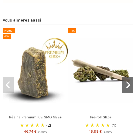
Vous aimerez aussi
Promo !
-15%
-15%
Résine Premium ICE GMO GBZ+
Pre-roll GBZ+
(2)
(1)
46,74 €
16,99 €
54,99 €
19,99 €