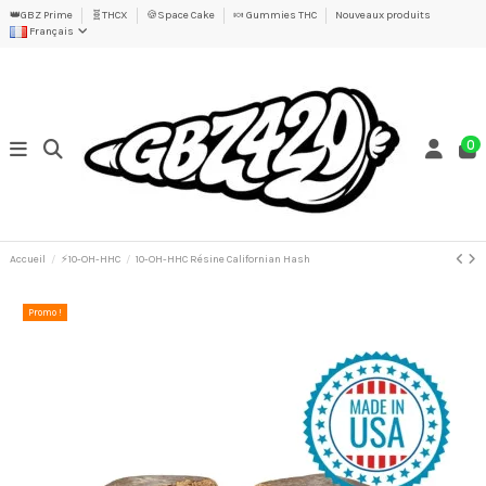
👑GBZ Prime
🧬THCX
🍪Space Cake
🍬 Gummies THC
Nouveaux produits
Français
0
Accueil
⚡10-OH-HHC
10-OH-HHC Résine Californian Hash
Promo !