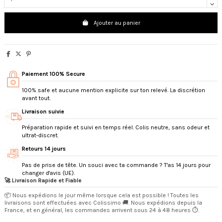
Ajouter au panier
Paiement 100% Secure
100% safe et aucune mention explicite sur ton relevé. La discrétion
avant tout.
Livraison suivie
Préparation rapide et suivi en temps réel. Colis neutre, sans odeur et
ultrat-discret.
Retours 14 jours
Pas de prise de tête. Un souci avec ta commande ? T'as 14 jours pour
changer d'avis (UE).
🚀 Livraison Rapide et Fiable
📦 Nous expédions le jour même lorsque cela est possible ! Toutes les
livraisons sont effectuées avec Colissimo 🚚. Nous expédions depuis la
France, et en général, les commandes arrivent sous 24 à 48 heures ⏱️.