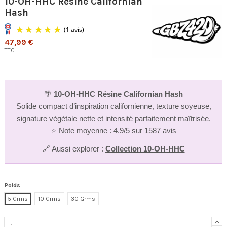
10-OH-HHC Résine Californian
Hash
47,99 €
TTC
🌴
10-OH-HHC
Résine Californian Hash
Solide compact d’inspiration californienne, texture soyeuse,
(1 avis)
signature végétale nette et intensité parfaitement maîtrisée.
⭐ Note moyenne : 4.9/5 sur 1587 avis
🔗 Aussi explorer :
Collection 10-OH-HHC
Poids
5 Grms
10 Grms
30 Grms