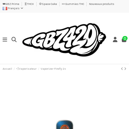
👑GBZ Prime
🧬THCX
🍪Space Cake
🍬 Gummies THC
Nouveaux produits
Français
0
Accueil
💨Vaporisateur
Vaporizer Firefly 2+