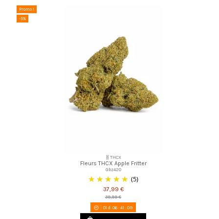
Promo !
-5%
🧬THCX
Fleurs THCX Apple Fritter
Gbz420
(5)
37,99 €
39,99 €
01
d.
06
:
41
:
08