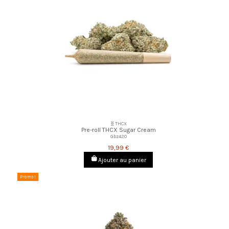
🧬THCX
Pre-roll THCX Sugar Cream
Gbz420
19,99 €
Ajouter au panier
Promo !