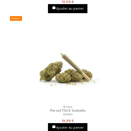
19,99 €
Ajouter au panier
Promo !
🧬THCX
Pre-roll THCX Sorbetto
Gbz420
19,99 €
Ajouter au panier