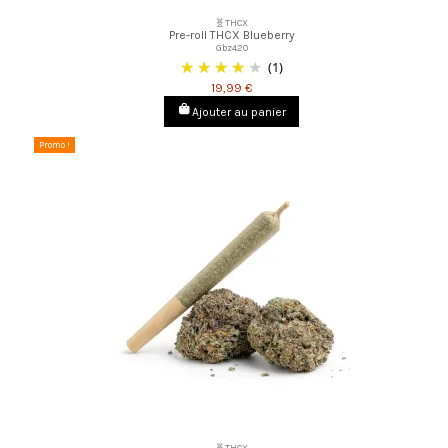
🧬THCX
Pre-roll THCX Blueberry
Gbz420
(1)
19,99 €
Ajouter au panier
Promo !
🧬THCX