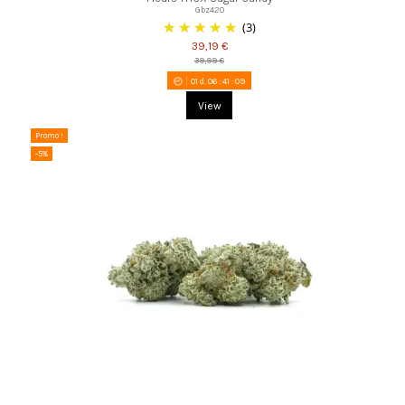
Gbz420
(3)
39,19 €
39,99 €
01
d.
06
:
41
:
08
View
Promo !
-5%