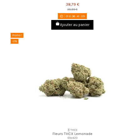
38,79 €
39,99 €
01
d.
06
:
41
:
08
Ajouter au panier
Promo !
-2%
🧬THCX
Fleurs THCX Lemonade
Gbz420