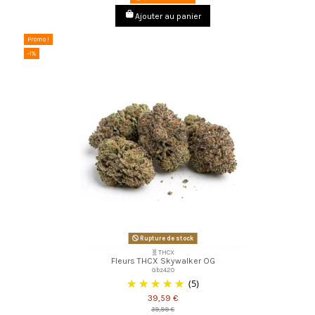
Ajouter au panier
Promo !
-1%
Rupture de stock
🧬THCX
Fleurs THCX Skywalker OG
Gbz420
(5)
39,59 €
39,99 €