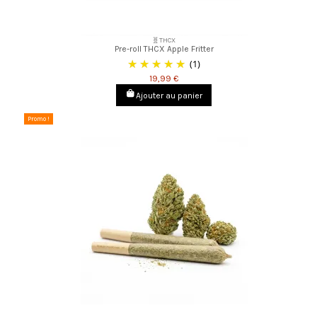
🧬THCX
Pre-roll THCX Apple Fritter
(1)
19,99 €
Ajouter au panier
Promo !