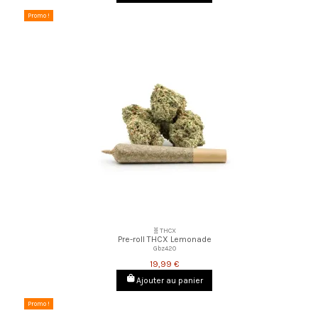
Promo !
🧬THCX
Pre-roll THCX Lemonade
Gbz420
19,99 €
Ajouter au panier
Promo !