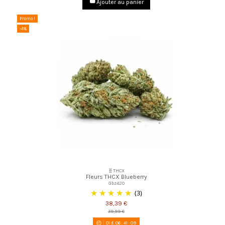
Ajouter au panier
Promo !
-4%
🧬THCX
Fleurs THCX Blueberry
Gbz420
(3)
38,39 €
39,99 €
01
d.
06
:
41
:
08