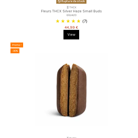
Rupture de stock
🧬THCX
Fleurs THCX Silver Haze Small Buds
Gbz420
(7)
44,99 €
View
Promo !
-30%