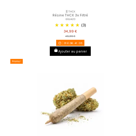
🧬THCX
Résine THCX 3x Filtré
Gbz420
(3)
34,99 €
49,99 €
01
d.
06
:
41
:
08
Ajouter au panier
Promo !