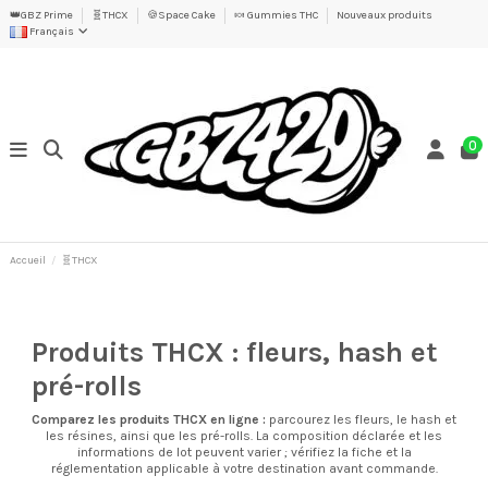
👑GBZ Prime
🧬THCX
🍪Space Cake
🍬 Gummies THC
Nouveaux produits
Français
0
Accueil
🧬THCX
Produits THCX : fleurs, hash et
pré-rolls
Comparez les
produits THCX
en ligne :
parcourez les
fleurs
, le
hash et
les résines
, ainsi que les
pré-rolls
. La composition déclarée et les
informations de lot peuvent varier ; vérifiez la fiche et la
réglementation applicable à votre destination avant commande.