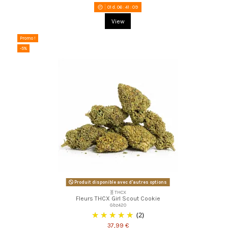
01
d.
06
:
41
:
08
View
Promo !
-5%
Produit disponible avec d'autres options
🧬THCX
Fleurs THCX Girl Scout Cookie
Gbz420
(2)
37,99 €