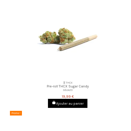
🧬THCX
Pre-roll THCX Sugar Candy
Gbz420
19,99 €
Ajouter au panier
Promo !