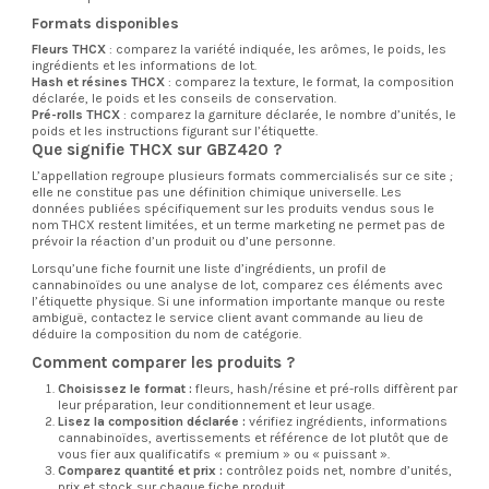
Formats disponibles
Fleurs THCX
: comparez la variété indiquée, les arômes, le poids, les
ingrédients et les informations de lot.
Hash et résines THCX
: comparez la texture, le format, la composition
déclarée, le poids et les conseils de conservation.
Pré-rolls THCX
: comparez la garniture déclarée, le nombre d’unités, le
poids et les instructions figurant sur l’étiquette.
Que signifie THCX sur GBZ420 ?
L’appellation regroupe plusieurs formats commercialisés sur ce site ;
elle ne constitue pas une définition chimique universelle. Les
données publiées spécifiquement sur les produits vendus sous le
nom THCX restent limitées, et un terme marketing ne permet pas de
prévoir la réaction d’un produit ou d’une personne.
Lorsqu’une fiche fournit une liste d’ingrédients, un profil de
cannabinoïdes ou une analyse de lot, comparez ces éléments avec
l’étiquette physique. Si une information importante manque ou reste
ambiguë, contactez le service client avant commande au lieu de
déduire la composition du nom de catégorie.
Comment comparer les produits ?
Choisissez le format :
fleurs, hash/résine et pré-rolls diffèrent par
leur préparation, leur conditionnement et leur usage.
Lisez la composition déclarée :
vérifiez ingrédients, informations
cannabinoïdes, avertissements et référence de lot plutôt que de
vous fier aux qualificatifs « premium » ou « puissant ».
Comparez quantité et prix :
contrôlez poids net, nombre d’unités,
prix et stock sur chaque fiche produit.