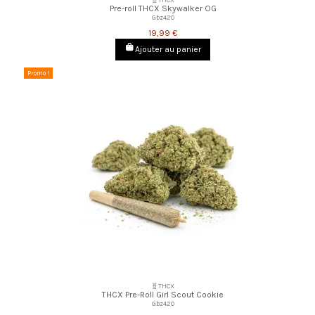
Pre-roll THCX Skywalker OG
Gbz420
19,99 €
Ajouter au panier
Promo !
🧬THCX
THCX Pre-Roll Girl Scout Cookie
Gbz420