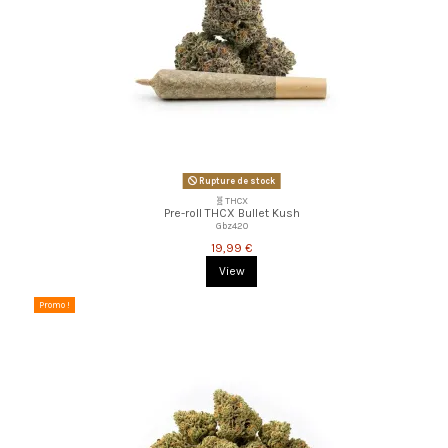
Rupture de stock
🧬THCX
Pre-roll THCX Bullet Kush
Gbz420
19,99 €
View
Promo !