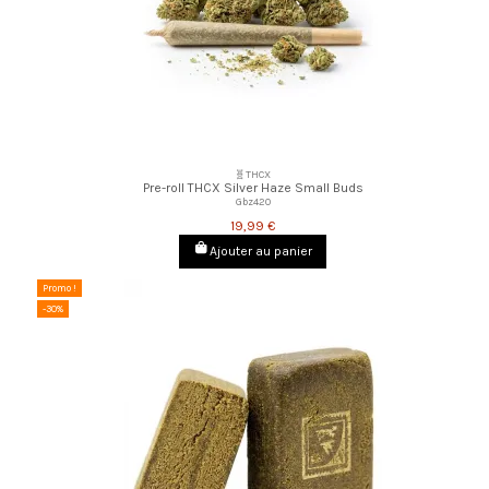
🧬THCX
Pre-roll THCX Silver Haze Small Buds
Gbz420
19,99 €
Ajouter au panier
Promo !
-30%