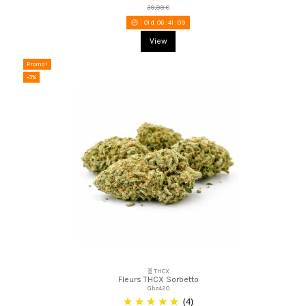
39,99 €
01
d.
06
:
41
:
08
View
Promo !
-3%
🧬THCX
Fleurs THCX Sorbetto
Gbz420
(4)