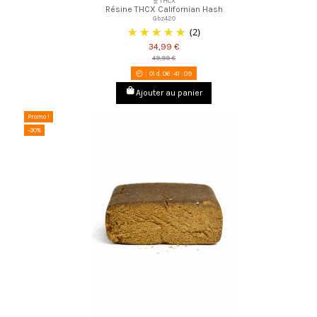
🧬THCX
Résine THCX Californian Hash
Gbz420
(2)
34,99 €
49,99 €
01
d.
06
:
41
:
08
Ajouter au panier
Promo !
-30%