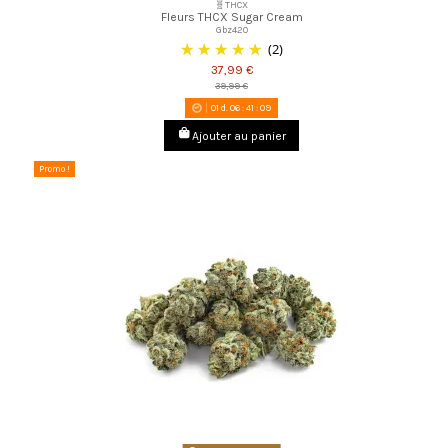
🧬THCX
Fleurs THCX Sugar Cream
Gbz420
(2)
37,99 €
39,99 €
01
d.
06
:
41
:
08
Ajouter au panier
Promo !