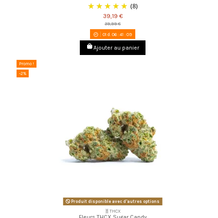
(8)
39,19 €
39,99 €
01
d.
06
:
41
:
08
Ajouter au panier
Promo !
-2%
Produit disponible avec d'autres options
🧬THCX
Fleurs THCX Sugar Candy