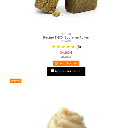
🧬THCX
Résine THCX Supreme Pollen
Gbz420
(6)
34,99 €
49,99 €
01
d.
06
:
41
:
08
Ajouter au panier
Promo !