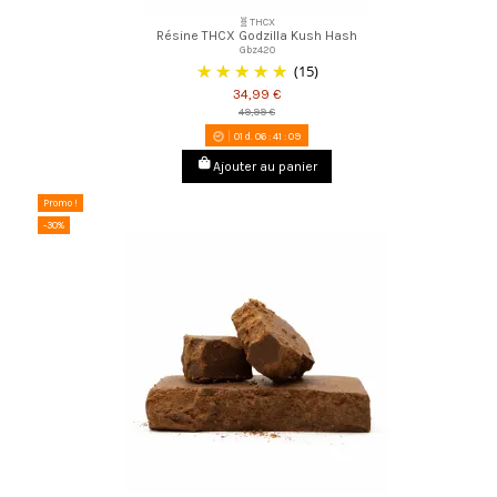
🧬THCX
Résine THCX Godzilla Kush Hash
Gbz420
(15)
34,99 €
49,99 €
01
d.
06
:
41
:
08
Ajouter au panier
Promo !
-30%