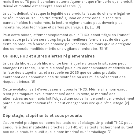
mais il ne suffit pas à conclure automatiquement que n’importe quel produit
dérivé et modifié est accepté sans réserve. [5]
Le point délicat, c’est que la légalité des produits issus du chanvre légal ne
se réduit pas au seul chiffre affiché. Quand on entre dans la zone des
cannabinoïdes transformés, la lecture réglementaire peut devenir plus
incertaine, plus technique et parfois plus vague. [2] [5] [6]
Pour cette raison, affirmer simplement que le THCX serait “légal en France”
sans autre précision serait trop large. La meilleure formule est de dire que
certains produits à base de chanvre peuvent circuler, mais que la catégorie
des composés modifiés mérite une vigilance renforcée. [5] [6]
OH HHC, HHC et autres alertes réglementaires
Le cas du hhc et du oh
hhc
montre bien à quelle vitesse la situation peut
changer. En France, l’ANSM a classé plusieurs cannabinoïdes et dérivés sur
la liste des stupéfiants, et a rappelé en 2025 que certains produits
contenant des cannabinoïdes de synthèse ou assimilés présentent des
risques sérieux. [6]
Cette évolution sert d’avertissement pour le THCX. Même si le nom exact
n’est pas toujours explicitement cité dans un texte, le marché des
alternatives au cannabis fait l’objet d’une surveillance continue, précisément
parce que la composition réelle peut changer plus vite que l’étiquetage. [2]
[6]
Dépistage, stupéfiants et sous produits
L’autre volet pratique concerne les tests de dépistage. Un produit THCX peut
conduire à des métabolites proches du THC, et les tests recherchent surtout
ces sous produits plutôt que le nom imprimé sur l’emballage. [7]