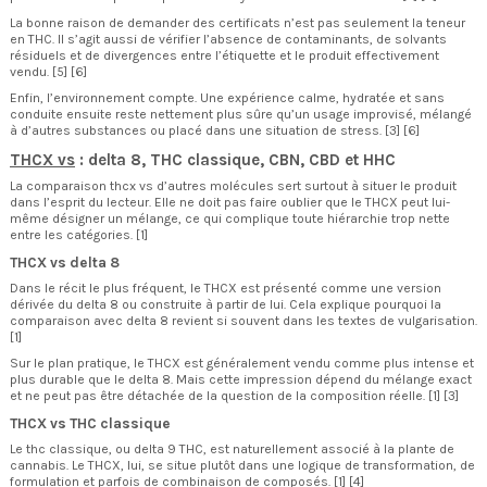
La bonne raison de demander des certificats n’est pas seulement la teneur
en THC. Il s’agit aussi de vérifier l’absence de contaminants, de solvants
résiduels et de divergences entre l’étiquette et le produit effectivement
vendu. [5] [6]
Enfin, l’environnement compte. Une expérience calme, hydratée et sans
conduite ensuite reste nettement plus sûre qu’un usage improvisé, mélangé
à d’autres substances ou placé dans une situation de stress. [3] [6]
THCX vs
: delta 8, THC classique, CBN, CBD et HHC
La comparaison thcx vs d’autres molécules sert surtout à situer le produit
dans l’esprit du lecteur. Elle ne doit pas faire oublier que le THCX peut lui-
même désigner un mélange, ce qui complique toute hiérarchie trop nette
entre les catégories. [1]
THCX vs delta 8
Dans le récit le plus fréquent, le THCX est présenté comme une version
dérivée du delta 8 ou construite à partir de lui. Cela explique pourquoi la
comparaison avec delta 8 revient si souvent dans les textes de vulgarisation.
[1]
Sur le plan pratique, le THCX est généralement vendu comme plus intense et
plus durable que le delta 8. Mais cette impression dépend du mélange exact
et ne peut pas être détachée de la question de la composition réelle. [1] [3]
THCX vs THC classique
Le thc classique, ou delta 9 THC, est naturellement associé à la plante de
cannabis. Le THCX, lui, se situe plutôt dans une logique de transformation, de
formulation et parfois de combinaison de composés. [1] [4]