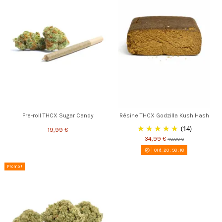
Pre-roll THCX Sugar Candy
Résine THCX Godzilla Kush Hash
(14)
19,99 €
34,99 €
49,99 €
01
d.
20
:
58
:
17
Promo !