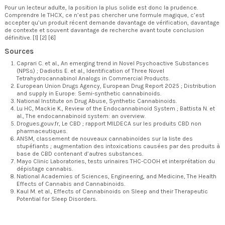
Pour un lecteur adulte, la position la plus solide est donc la prudence.
Comprendre le THCX, ce n’est pas chercher une formule magique, c’est
accepter qu’un produit récent demande davantage de vérification, davantage
de contexte et souvent davantage de recherche avant toute conclusion
définitive. [1] [2] [6]
Sources
Caprari C. et al., An emerging trend in Novel Psychoactive Substances
(NPSs) ; Dadiotis E. et al., Identification of Three Novel
Tetrahydrocannabinol Analogs in Commercial Products.
European Union Drugs Agency, European Drug Report 2025 ; Distribution
and supply in Europe: Semi-synthetic cannabinoids.
National Institute on Drug Abuse, Synthetic Cannabinoids.
Lu HC, Mackie K., Review of the Endocannabinoid System ; Battista N. et
al., The endocannabinoid system: an overview.
Drogues.gouv.fr, Le CBD ; rapport MILDECA sur les produits CBD non
pharmaceutiques.
ANSM, classement de nouveaux cannabinoïdes sur la liste des
stupéfiants ; augmentation des intoxications causées par des produits à
base de CBD contenant d’autres substances.
Mayo Clinic Laboratories, tests urinaires THC-COOH et interprétation du
dépistage cannabis.
National Academies of Sciences, Engineering, and Medicine, The Health
Effects of Cannabis and Cannabinoids.
Kaul M. et al., Effects of Cannabinoids on Sleep and their Therapeutic
Potential for Sleep Disorders.