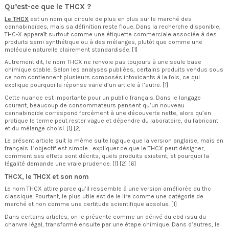
Qu’est-ce que le THCX ?
Le THCX
est un nom qui circule de plus en plus sur le marché des
cannabinoïdes, mais sa définition reste floue. Dans la recherche disponible,
THC-X apparaît surtout comme une étiquette commerciale associée à des
produits semi synthétique ou à des mélanges, plutôt que comme une
molécule naturelle clairement standardisée. [1]
Autrement dit, le nom THCX ne renvoie pas toujours à une seule base
chimique stable. Selon les analyses publiées, certains produits vendus sous
ce nom contiennent plusieurs composés intoxicants à la fois, ce qui
explique pourquoi la réponse varie d’un article à l’autre. [1]
Cette nuance est importante pour un public français. Dans le langage
courant, beaucoup de consommateurs pensent qu’un nouveau
cannabinoïde correspond forcément à une découverte nette, alors qu’en
pratique le terme peut rester vague et dépendre du laboratoire, du fabricant
et du mélange choisi. [1] [2]
Le présent article suit la même suite logique que la version anglaise, mais en
français. L’objectif est simple : expliquer ce que le THCX peut désigner,
comment ses effets sont décrits, quels produits existent, et pourquoi la
légalité demande une vraie prudence. [1] [2] [6]
THCX, le THCX et son nom
Le nom THCX attire parce qu’il ressemble à une version améliorée du thc
classique. Pourtant, le plus utile est de le lire comme une catégorie de
marché et non comme une certitude scientifique absolue. [1]
Dans certains articles, on le présente comme un dérivé du cbd issu du
chanvre légal, transformé ensuite par une étape chimique. Dans d’autres, le