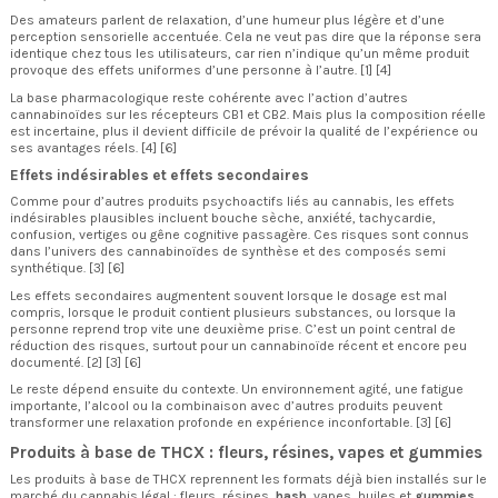
Des amateurs parlent de relaxation, d’une humeur plus légère et d’une
perception sensorielle accentuée. Cela ne veut pas dire que la réponse sera
identique chez tous les utilisateurs, car rien n’indique qu’un même produit
provoque des effets uniformes d’une personne à l’autre. [1] [4]
La base pharmacologique reste cohérente avec l’action d’autres
cannabinoïdes sur les récepteurs CB1 et CB2. Mais plus la composition réelle
est incertaine, plus il devient difficile de prévoir la qualité de l’expérience ou
ses avantages réels. [4] [6]
Effets indésirables et effets secondaires
Comme pour d’autres produits psychoactifs liés au cannabis, les effets
indésirables plausibles incluent bouche sèche, anxiété, tachycardie,
confusion, vertiges ou gêne cognitive passagère. Ces risques sont connus
dans l’univers des cannabinoïdes de synthèse et des composés semi
synthétique. [3] [6]
Les effets secondaires augmentent souvent lorsque le dosage est mal
compris, lorsque le produit contient plusieurs substances, ou lorsque la
personne reprend trop vite une deuxième prise. C’est un point central de
réduction des risques, surtout pour un cannabinoïde récent et encore peu
documenté. [2] [3] [6]
Le reste dépend ensuite du contexte. Un environnement agité, une fatigue
importante, l’alcool ou la combinaison avec d’autres produits peuvent
transformer une relaxation profonde en expérience inconfortable. [3] [6]
Produits à base de THCX : fleurs, résines, vapes et gummies
Les produits à base de THCX reprennent les formats déjà bien installés sur le
marché du cannabis légal : fleurs, résines,
hash
, vapes, huiles et
gummies
.