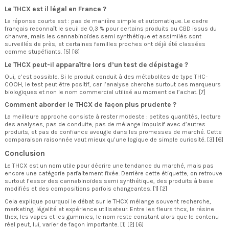
Le THCX est il légal en France ?
La réponse courte est : pas de manière simple et automatique. Le cadre
français reconnaît le seuil de 0,3 % pour certains produits au CBD issus du
chanvre, mais les cannabinoïdes semi synthétique et assimilés sont
surveillés de près, et certaines familles proches ont déjà été classées
comme stupéfiants. [5] [6]
Le THCX peut-il apparaître lors d’un test de dépistage ?
Oui, c’est possible. Si le produit conduit à des métabolites de type THC-
COOH, le test peut être positif, car l’analyse cherche surtout ces marqueurs
biologiques et non le nom commercial utilisé au moment de l’achat. [7]
Comment aborder le THCX de façon plus prudente ?
La meilleure approche consiste à rester modeste : petites quantités, lecture
des analyses, pas de conduite, pas de mélange impulsif avec d’autres
produits, et pas de confiance aveugle dans les promesses de marché. Cette
comparaison raisonnée vaut mieux qu’une logique de simple curiosité. [3] [6]
Conclusion
Le THCX est un nom utile pour décrire une tendance du marché, mais pas
encore une catégorie parfaitement fixée. Derrière cette étiquette, on retrouve
surtout l’essor des cannabinoïdes semi synthétique, des produits à base
modifiés et des compositions parfois changeantes. [1] [2]
Cela explique pourquoi le débat sur le THCX mélange souvent recherche,
marketing, légalité et expérience utilisateur. Entre les fleurs thcx, la résine
thcx, les vapes et les gummies, le nom reste constant alors que le contenu
réel peut, lui, varier de façon importante. [1] [2] [6]