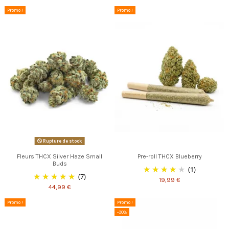
Promo !
Promo !
Rupture de stock
Fleurs THCX Silver Haze Small
Pre-roll THCX Blueberry
Buds
(1)
(7)
19,99 €
44,99 €
Promo !
Promo !
-30%