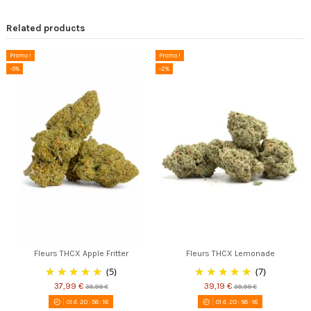
Related products
Promo !
Promo !
-5%
-2%
Fleurs THCX Apple Fritter
Fleurs THCX Lemonade
(5)
(7)
37,99 €
39,19 €
39,99 €
39,99 €
01
d.
20
:
58
:
17
01
d.
20
:
58
:
17