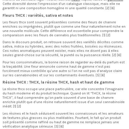
Cette diversité donne l’impression d’un catalogue classique, mais elle ne
garantit ni une composition homogène ni une qualité constante. [2] [6]
Fleurs THCX : variétés, sativa et notes
Les fleurs thcx sont souvent présentées comme des fleurs de chanvre
enrichies ou imprégnées, plutôt que comme une fleur naturellement riche en
une nouvelle molécule. Cette différence est essentielle pour comprendre la
comparaison avec les fleurs de cannabis plus traditionnelles. [1] [2]
Dans le discours produit, on retrouve souvent des variétés décrites comme
sativa, indica ou hybrides, avec des notes fruitées, boisées ou résineuses.
Ces notes aromatiques peuvent exister, mais elles ne disent pas à elles
seules grand-chose sur la sécurité, la pureté ou la puissance réelle. [2] [6]
Pour les consommateurs, la bonne raison de regarder au-delà du parfum est
la traçabilité. Une fleur annoncée comme haut de gamme n’est pas
forcément mieux contrôlée qu’une autre si l’on ne voit pas d’analyse claire
sur les cannabinoïdes et sur les contaminants éventuels. [5] [6]
Résine THCX : THCX, la résine THCX, hash et haut de gamme
La résine thcx occupe une place particulière, car elle concentre l’imaginaire
du hash moderne et du produit technique. Quand on lit “THCX, la résine
THCX”, il faut comprendre qu’on parle souvent d’une base de chanvre
enrichie plutôt que d’une résine naturellement issue d’un seul cannabinoïde
inédit. [1] [2]
Les résines et le hash séduisent souvent les connaisseurs et les amateurs
de textures plus grasses ou plus malléables. Pourtant, le fait qu’un produit
soit présenté comme raffiné ou haut de gamme ne remplace jamais une
vérification analytique sérieuse. [5] [6]