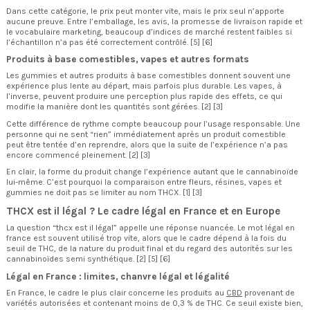
Dans cette catégorie, le prix peut monter vite, mais le prix seul n’apporte
aucune preuve. Entre l’emballage, les avis, la promesse de livraison rapide et
le vocabulaire marketing, beaucoup d’indices de marché restent faibles si
l’échantillon n’a pas été correctement contrôlé. [5] [6]
Produits à base comestibles, vapes et autres formats
Les gummies et autres produits à base comestibles donnent souvent une
expérience plus lente au départ, mais parfois plus durable. Les vapes, à
l’inverse, peuvent produire une perception plus rapide des effets, ce qui
modifie la manière dont les quantités sont gérées. [2] [3]
Cette différence de rythme compte beaucoup pour l’usage responsable. Une
personne qui ne sent “rien” immédiatement après un produit comestible
peut être tentée d’en reprendre, alors que la suite de l’expérience n’a pas
encore commencé pleinement. [2] [3]
En clair, la forme du produit change l’expérience autant que le cannabinoïde
lui-même. C’est pourquoi la comparaison entre fleurs, résines, vapes et
gummies ne doit pas se limiter au nom THCX. [1] [3]
THCX est il légal ? Le cadre légal en France et en Europe
La question “thcx est il légal” appelle une réponse nuancée. Le mot légal en
france est souvent utilisé trop vite, alors que le cadre dépend à la fois du
seuil de THC, de la nature du produit final et du regard des autorités sur les
cannabinoïdes semi synthétique. [2] [5] [6]
Légal en France : limites, chanvre légal et légalité
En France, le cadre le plus clair concerne les produits au
CBD
provenant de
variétés autorisées et contenant moins de 0,3 % de THC. Ce seuil existe bien,