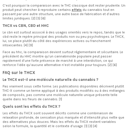
C’est pourquoi la comparaison avec le THC classique doit rester prudente. Un
produit peut chercher à reproduire certains
effets
du cannabis tout en
passant par une autre structure, une autre base de fabrication et d’autres
limites juridiques. [2] [5] [6]
THCX vs CBN, CBD et HHC
Le cbn est surtout associé à des usages orientés vers le repos, tandis que le
cbd reste le repère principal des produits non ou peu psychotropes. Le THCX,
lui, se place plutôt du côté des expériences actives ou franchement
intoxicantes. [4] [9]
Face au hhc, la comparaison devient surtout réglementaire et sécuritaire. Le
précédent du HHC montre qu’un cannabinoïde populaire peut passer
rapidement d’une forte présence de marché à une interdiction, ce qui
renforce l’idée qu’aucune alternative n’est installée pour toujours. [2] [6]
FAQ sur le THCX
Le THCX est-il une molécule naturelle du cannabis ?
Pas vraiment sous cette forme. Les publications disponibles décrivent plutôt
THC-X comme un terme appliqué à des produits modifiés ou à des mélanges
de composés, pas comme une molécule naturelle unique présente telle
quelle dans les fleurs de cannabis. [1]
Quels sont les effets du THCX ?
Les effets du THCX sont souvent décrits comme une combinaison de
relaxation profonde, de sensation plus marquée et d’intensité plus nette que
des alternatives plus douces. Mais les effets du THCX restent variables
selon la formule, la quantité et le contexte d’usage. [1] [3] [4]