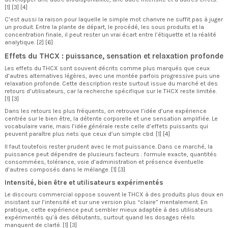
[1] [3] [4]
C’est aussi la raison pour laquelle le simple mot chanvre ne suffit pas à juger
un produit. Entre la plante de départ, le procédé, les sous produits et la
concentration finale, il peut rester un vrai écart entre l’étiquette et la réalité
analytique. [2] [6]
Effets du THCX : puissance, sensation et relaxation profonde
Les effets du THCX sont souvent décrits comme plus marqués que ceux
d’autres alternatives légères, avec une montée parfois progressive puis une
relaxation profonde. Cette description reste surtout issue du marché et des
retours d’utilisateurs, car la recherche spécifique sur le THCX reste limitée.
[1] [3]
Dans les retours les plus fréquents, on retrouve l’idée d’une expérience
centrée sur le bien être, la détente corporelle et une sensation amplifiée. Le
vocabulaire varie, mais l’idée générale reste celle d’effets puissants qui
peuvent paraître plus nets que ceux d’un simple cbd. [1] [4]
Il faut toutefois rester prudent avec le mot puissance. Dans ce marché, la
puissance peut dépendre de plusieurs facteurs : formule exacte, quantités
consommées, tolérance, voie d’administration et présence éventuelle
d’autres composés dans le mélange. [1] [3]
Intensité, bien être et utilisateurs expérimentés
Le discours commercial oppose souvent le THCX à des produits plus doux en
insistant sur l’intensité et sur une version plus “claire” mentalement. En
pratique, cette expérience peut sembler mieux adaptée à des utilisateurs
expérimentés qu’à des débutants, surtout quand les dosages réels
manquent de clarté. [1] [3]