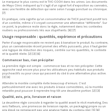
Le marqueur le plus connu est le THC-COOH dans les urines. Les documents
de Mayo Clinic indiquent qu’il s’agit d’un signal fort d’exposition au cannabis,
avec une fenêtre de détection qui varie selon l’usage ponctuel ou chronique.
[7]
En pratique, cela signifie qu’un consommateur de THCX peut test positif lors
d’un contrôle, même s’il croyait consommer une alternative “différente”. Sur
ce point, la prudence reste donc la règle, notamment dans les contextes
routiers ou professionnels liés aux stupéfiants. [6] [7]
Usage responsable : quantités, expérience et précautions
Parler d’usage responsable ne revient pas à banaliser le produit. Au contraire,
plus un cannabinoïde récent promet des effets puissants, plus il faut garder
une logique de réduction des risques, centrée sur les quantités, le contexte
et la qualité réelle. [2] [3] [6]
Commencer bas, rien précipiter
La première règle est simple : commencer bas et ne rien précipiter. Cette
approche vaut encore plus pour les utilisateurs peu habitués aux produits
psychoactifs ou pour ceux qui passent du cbd à une alternative plus active.
[3] [6]
Attendre la montée complète évite beaucoup d’erreurs. C’est
particulièrement vrai avec les produits à base comestibles, où la montée
retardée peut pousser à reprendre trop tôt une deuxième portion. [2] [3]
Qualité, avis, prix, livraison et raison
La deuxième règle consiste à regarder la qualité avant le récit marketing. Des
avis flatteurs, une promesse de livraison rapide, un packaging propre ou un
prix élevé ne remplacent pas une analyse fiable du contenu réel. [5] [6]