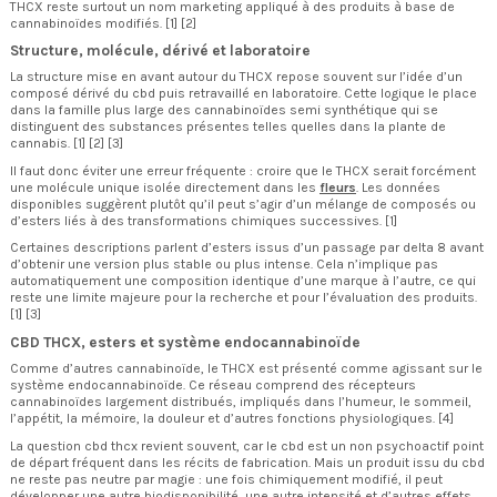
THCX reste surtout un nom marketing appliqué à des produits à base de
cannabinoïdes modifiés. [1] [2]
Structure, molécule, dérivé et laboratoire
La structure mise en avant autour du THCX repose souvent sur l’idée d’un
composé dérivé du cbd puis retravaillé en laboratoire. Cette logique le place
dans la famille plus large des cannabinoïdes semi synthétique qui se
distinguent des substances présentes telles quelles dans la plante de
cannabis. [1] [2] [3]
Il faut donc éviter une erreur fréquente : croire que le THCX serait forcément
une molécule unique isolée directement dans les
fleurs
. Les données
disponibles suggèrent plutôt qu’il peut s’agir d’un mélange de composés ou
d’esters liés à des transformations chimiques successives. [1]
Certaines descriptions parlent d’esters issus d’un passage par delta 8 avant
d’obtenir une version plus stable ou plus intense. Cela n’implique pas
automatiquement une composition identique d’une marque à l’autre, ce qui
reste une limite majeure pour la recherche et pour l’évaluation des produits.
[1] [3]
CBD THCX, esters et système endocannabinoïde
Comme d’autres cannabinoïde, le THCX est présenté comme agissant sur le
système endocannabinoïde. Ce réseau comprend des récepteurs
cannabinoïdes largement distribués, impliqués dans l’humeur, le sommeil,
l’appétit, la mémoire, la douleur et d’autres fonctions physiologiques. [4]
La question cbd thcx revient souvent, car le cbd est un non psychoactif point
de départ fréquent dans les récits de fabrication. Mais un produit issu du cbd
ne reste pas neutre par magie : une fois chimiquement modifié, il peut
développer une autre biodisponibilité, une autre intensité et d’autres effets.