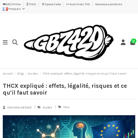
👑GBZ Prime
🧬THCX
🍪Space Cake
🍬 Gummies THC
Nouveaux produits
Français
0
Accueil
Blog
Guides
THCX expliqué : effets, légalité, risques et ce qu’il faut savoir
THCX expliqué : effets, légalité, risques et ce
qu’il faut savoir
thcx
Charlotte GBZ420
Guides